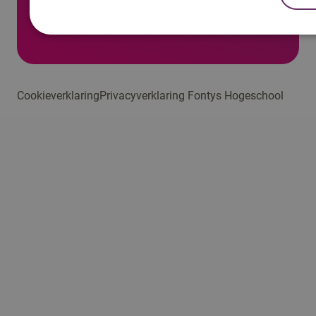
Home
Opleidingen
Social Work (bachelor
voltijd)
Agenda
Cookieverklaring
Privacyverklaring Fontys Hogeschool