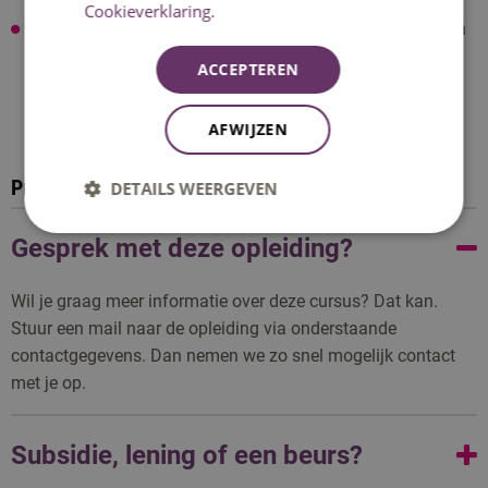
Cookieverklaring.
Laat je stilstaan bij "waarom doe ik dit werk eigenlijk" en
ga je terug naar jouw eigen motivatie.
ACCEPTEREN
AFWIJZEN
Praktische info
DETAILS WEERGEVEN
Gesprek met deze opleiding?
Wil je graag meer informatie over deze cursus? Dat kan.
Stuur een mail naar de opleiding via onderstaande
contactgegevens. Dan nemen we zo snel mogelijk contact
met je op.
Subsidie, lening of een beurs?