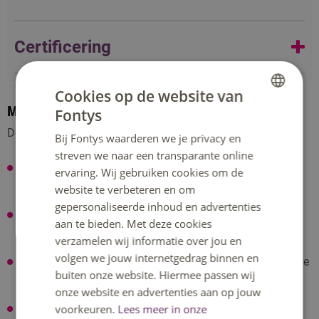
Certificering
Je krijgt na het afronden van de cursus een 'Bewijs van
Cookies op de website van
deelname'. Hiervoor moet je wel minimaal vier van de vijf
Meerwaarde
Fontys
DUTCH
lesmomenten aanwezig zijn.
Deze cursus: :
Bij Fontys waarderen we je privacy en
ENGLISH
streven we naar een transparante online
Helpt je bij het ontwikkelen van jouw professionele
ervaring. Wij gebruiken cookies om de
houding.
website te verbeteren en om
gepersonaliseerde inhoud en advertenties
Leert je omgaan met professionele standaarden, wet en
aan te bieden. Met deze cookies
regelgeving.
verzamelen wij informatie over jou en
volgen we jouw internetgedrag binnen en
Helpt je duidelijk te maken en uit te leggen wat jouw visie
buiten onze website. Hiermee passen wij
is op het beroep.
onze website en advertenties aan op jouw
voorkeuren.
Lees meer in onze
Geeft je nieuwe invalshoeken.