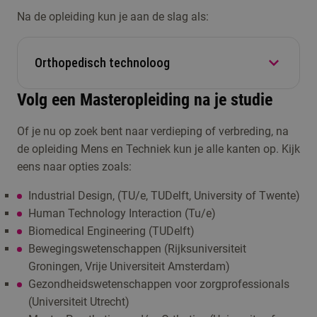
Na de opleiding kun je aan de slag als:
Orthopedisch technoloog
Volg een Masteropleiding na je studie
Jij helpt mensen met orthopedische problemen.
Of je nu op zoek bent naar verdieping of verbreding, na
Van protheses tot volledig op maat gemaakte
de opleiding Mens en Techniek kun je alle kanten op. Kijk
orthopedische schoenen: jij meet aan, ontwerpt
eens naar opties zoals:
en maakt wat de cliënt nodig heeft. Dankzij jou is
een cliënt weer op de been. Daarnaast werk je
Industrial Design, (TU/e, TUDelft, University of Twente)
veel samen met andere zorgprofessionals.
Human Technology Interaction (Tu/e)
Biomedical Engineering (TUDelft)
Bewegingswetenschappen (Rijksuniversiteit
Groningen, Vrije Universiteit Amsterdam)
Gezondheidswetenschappen voor zorgprofessionals
(Universiteit Utrecht)