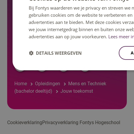
Bij Fontys waarderen we je privacy en streven we n
Regelingen, statuten en reglementen
gebruiken cookies om de website te verbeteren en
advertenties aan te bieden. Met deze cookies verza
we jouw internetgedrag binnen en buiten onze web
advertenties aan op jouw voorkeuren.
Lees meer in
DETAILS WEERGEVEN
A
Volg ons op social media
Home
Opleidingen
Mens en Techniek
(bachelor deeltijd)
Jouw toekomst
Cookieverklaring
Privacyverklaring Fontys Hogeschool