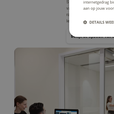
Studeren terwijl je werkt,
internetgedrag b
aan op jouw voor
van het eerste jaar werk j
radiologie, echografie, nu
leert.
DETAILS WE
Bekijk de opbouw van 