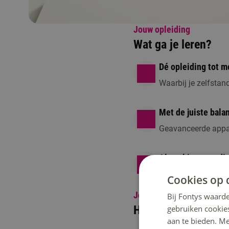
Jouw opleiding
Wat ga je leren?
Dé opleiding tot 
Waarbij je zelfstan
Met de juiste bala
Geavanceerde appara
Al snel in vaste di
Praktijkervaring én e
Cookies op 
Jouw opleiding
Bij Fontys waarde
Hoe zien de komend
gebruiken cookie
aan te bieden. M