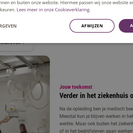
 is pittig. De duale opleiding MBRT dus ook. Vanaf het tweede se
innen en buiten onze website. Hiermee passen wij onze website e
keuren.
Lees meer in onze Cookieverklaring.
e 3 dagen per week in het ziekenhuis, bijvoorbeeld op de afdeling
cleaire geneeskunde en radiotherapie. Daar oefen je meteen met 
A
ERGEVEN
AFWIJZEN
Eindhoven
Jouw toekomst
Verder in het ziekenhuis o
Na de opleiding ben je medisch be
Meestal kun je blijven werken in het
werkte. Maar ook buiten het ziekenh
of in het bedrijfsleven gaan werken