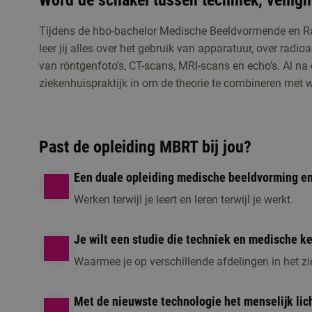
Word de schakel tussen techniek, veiligh
Tijdens de hbo-bachelor Medische Beeldvormende en R
leer jij alles over het gebruik van apparatuur, over radio
van röntgenfoto's, CT-scans, MRI-scans en echo’s. Al na
Studiekeuzeactiviteiten
ziekenhuispraktijk in om de theorie te combineren met w
Kennismaken met Medisch Beeldvorme
Meld je aan voor de open dag, een online voorl
Past de opleiding MBRT bij jou?
kennis te maken met de opleiding.
Een duale opleiding medische beeldvorming en
Werken terwijl je leert en leren terwijl je werkt.
Je wilt een studie die techniek en medische k
Waarmee je op verschillende afdelingen in het zi
Met de nieuwste technologie het menselijk li