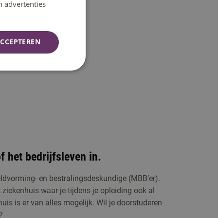
mester
n advertenties
en
wat je
CCEPTEREN
f het bedrijfsleven in.
eldvorming- en bestralingsdeskundige (MBB’er).
 ziekenhuis waar je tijdens je opleiding ook al
uis is er van alles mogelijk. Wil je doorstuderen
?