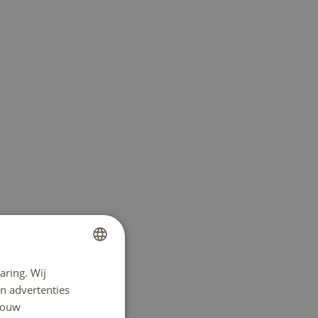
aring. Wij
DUTCH
n advertenties
ENGLISH
 jouw