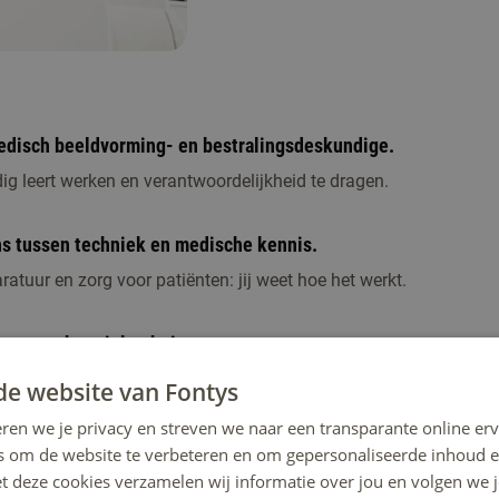
medisch beeldvorming- en bestralingsdeskundige.
dig leert werken en verantwoordelijkheid te dragen.
ns tussen techniek en medische kennis.
tuur en zorg voor patiënten: jij weet hoe het werkt.
enst van het ziekenhuis.
en salaris terwijl je bij ons studeert.
de website van Fontys
ren we je privacy en streven we naar een transparante online erv
e 4 jaar eruit?
s om de website te verbeteren en om gepersonaliseerde inhoud e
et deze cookies verzamelen wij informatie over jou en volgen we