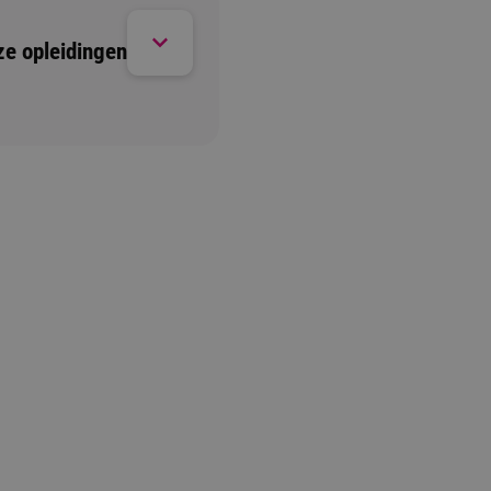
ze opleidingen
Open dag/ avond
1 moment beschikbaar