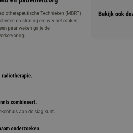
eid en patiëntenzorg
Bekijk ook de
adiotherapeutische Technieken (MBRT)
activiteit en straling en over het maken
 een paar weken ga je de
erkervaring.
nde en Radiotherapeutische Technieken
ichting of één van de andere activiteiten om
 radiotherapie.
ennis combineert.
ekenhuis aan de slag kunt.
chaam onderzoeken.