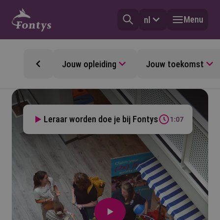
Menu
nl
Jouw opleiding
Jouw toekomst
Leraar worden doe je bij Fontys
1:07