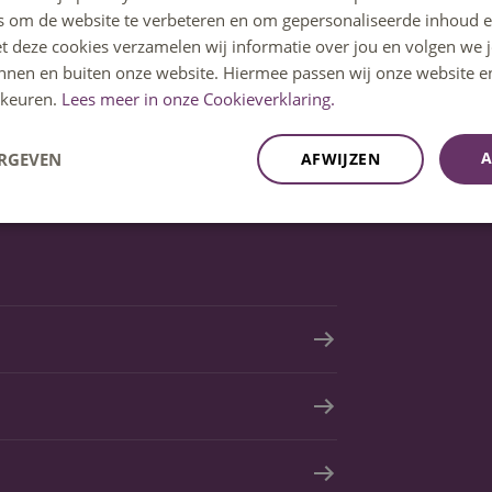
s om de website te verbeteren en om gepersonaliseerde inhoud e
et deze cookies verzamelen wij informatie over jou en volgen we
innen en buiten onze website. Hiermee passen wij onze website e
keuren.
Lees meer in onze Cookieverklaring.
A
ERGEVEN
AFWIJZEN