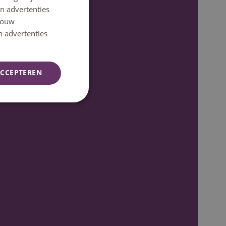
n advertenties
ENGLISH
 jouw
n advertenties
CCEPTEREN