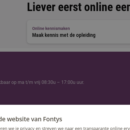
Liever eerst online ee
Online kennismaken
Maak kennis met de opleiding
kbaar op ma t/m vrij 08:30u – 17:00u uur.
de website van Fontys
ren we je privacy en streven we naar een transparante online erv