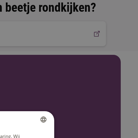
n beetje rondkijken?
aring. Wij
DUTCH