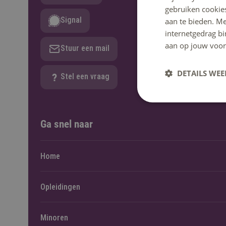
gebruiken cookie
Signal
aan te bieden. M
internetgedrag b
aan op jouw voor
Stuur een mail
DETAILS WE
Stel een vraag
Ga snel naar
Home
Opleidingen
Minoren