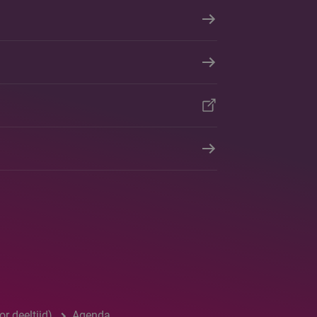
r deeltijd)
Agenda