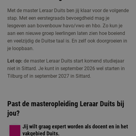
Studiekeuzeactiviteiten
Kennismaken met
Met de master Leraar Duits ben jij klaar voor de volgende
stap. Met een eerstegraads bevoegdheid mag je
Master Leraar
lesgeven aan bovenbouw havo/vwo en hbo. Zo kun je
Duits
aan een nieuwe groep leerlingen laten zien hoe boeiend
en veelzijdig de Duitse taal is. En zelf ook doorgroeien in
Meld je aan voor de
je loopbaan.
Open dag/ avond
open dag, een online
1 moment beschikbaar
voorlichting of één
Let op:
de master Leraar Duits start komend studiejaar
niet in Sittard. Je kunt in september 2026 wel starten in
van de andere
Tilburg of in september 2027 in Sittard.
activiteiten om kennis
te maken met de
opleiding.
Past de masteropleiding Leraar Duits bij
jou?
Jij wilt graag expert worden als docent en in het
vakgebied Duits.