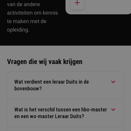
van de andere
activiteiten om kennis
te maken met de
opleiding.
Vragen die wij vaak krijgen
Wat verdient een leraar Duits in de
bovenbouw?
Wat is het verschil tussen een hbo-master
Als je als eerstegraads bevoegd leraar Duits gaat
en een wo-master Leraar Duits?
lesgeven in de bovenbouw van havo/vwo op de
middelbare school, word je doorgaans