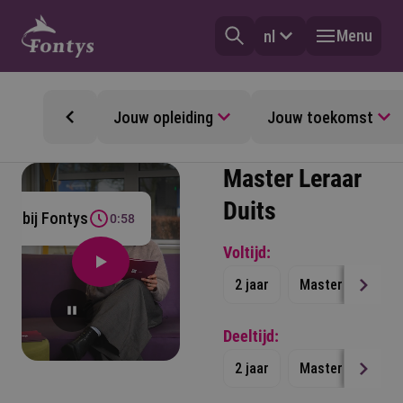
Menu
nl
Jouw opleiding
Jouw toekomst
Master Leraar
Duits
je bij Fontys
0:58
Voltijd:
2 jaar
Master
Nede
Deeltijd:
2 jaar
Master
Nede