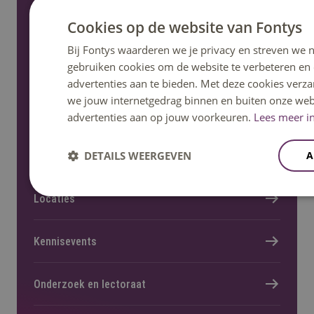
Cookies op de website van Fontys
Informatie voor nieuwe studenten
Bij Fontys waarderen we je privacy en streven we n
gebruiken cookies om de website te verbeteren en
advertenties aan te bieden. Met deze cookies verza
we jouw internetgedrag binnen en buiten onze web
Meer Fontys
advertenties aan op jouw voorkeuren.
Lees meer in
DETAILS WEERGEVEN
A
Werken bij
Locaties
Kennisevents
Onderzoek en lectoraat