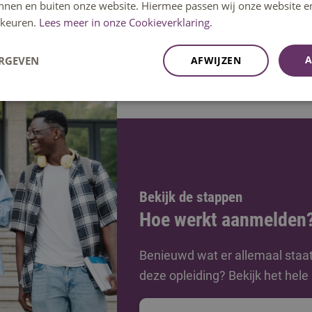
innen en buiten onze website. Hiermee passen wij onze website e
keuren.
Lees meer in onze Cookieverklaring.
A
ERGEVEN
AFWIJZEN
Bekijk de stappen
Hoe werkt aanmelden
Benieuwd wat er allemaal staa
deze opleiding? Bekijk het hel