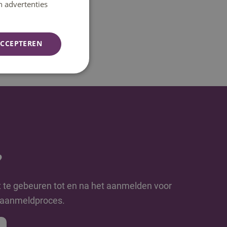
n advertenties
CCEPTEREN
?
t te gebeuren tot en na het aanmelden voor
e aanmeldproces.