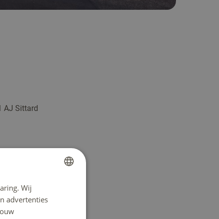
1 AJ Sittard
aring. Wij
DUTCH
n advertenties
ENGLISH
 jouw