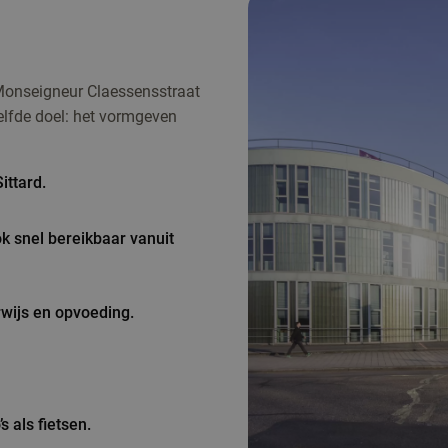
e Monseigneur Claessensstraat
elfde doel: het vormgeven
ittard.
ook snel bereikbaar vanuit
rwijs en opvoeding.
 als fietsen.