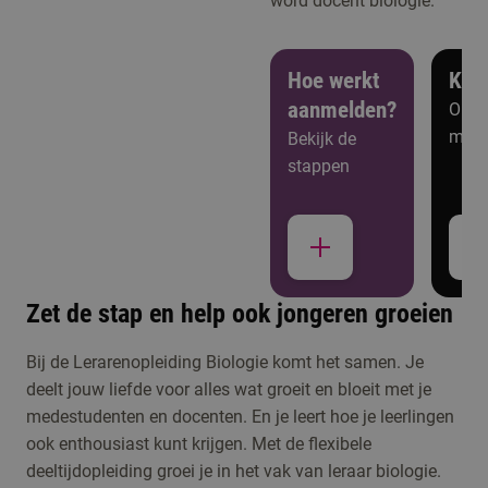
word docent biologie.
Hoe werkt
Ken
aanmelden?
Open
meer
Bekijk de
stappen
Zet de stap en help ook jongeren groeien
Studiekeuzeactiviteiten
Bij de Lerarenopleiding Biologie komt het samen. Je
deelt jouw liefde voor alles wat groeit en bloeit met je
Kennismaken met
medestudenten en docenten. En je leert hoe je leerlingen
Leraar Biologie
ook enthousiast kunt krijgen. Met de flexibele
deeltijdopleiding groei je in het vak van leraar biologie.
Meld je aan voor de