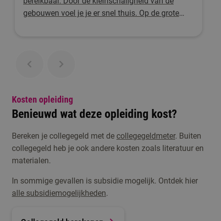
bereikbaar. Door de kleinschaligheid van de
gebouwen voel je je er snel thuis. Op de grote
groene zone midden op de campus kun je in de
pauze even ontspannen.
Kosten opleiding
Benieuwd wat deze opleiding kost?
Bereken je collegegeld met de
collegegeldmeter
. Buiten
collegegeld heb je ook andere kosten zoals literatuur en
materialen.
In sommige gevallen is subsidie mogelijk. Ontdek hier
alle subsidiemogelijkheden
.