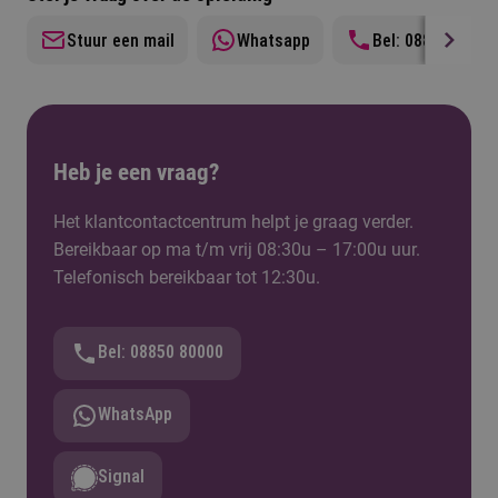
later begint dan de meeste medestudenten. Of dit
Stuur een mail
Whatsapp
Bel: 0885070700
voor jou verstandig is, hangt af van jouw
achtergrond en situatie. Vraag gerust advies aan
de opleiding.
Heb je een vraag?
Het klantcontactcentrum helpt je graag verder.
Bereikbaar op ma t/m vrij 08:30u – 17:00u uur.
Telefonisch bereikbaar tot 12:30u.
Bel: 08850 80000
WhatsApp
Signal