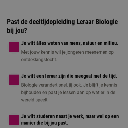
open dag, een online
Open dag/ avond
voorlichting of één
1 moment beschikbaar
Past de deeltijdopleiding Leraar Biologie
van de andere
bij jou?
activiteiten om kennis
te maken met de
Je wilt álles weten van mens, natuur en milieu.
opleiding.
Met jouw kennis wil je jongeren meenemen op
ontdekkingstocht.
Je wilt een leraar zijn die meegaat met de tijd.
Biologie verandert snel, jij ook. Je blijft je kennis
bijhouden en past je lessen aan op wat er in de
wereld speelt.
Je wilt studeren naast je werk, maar wel op een
manier die bij jou past.