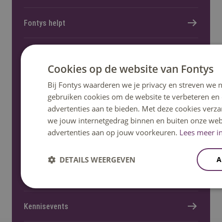
Fontys helpt
Informatie voor nieuwe studenten
Cookies op de website van Fontys
Bij Fontys waarderen we je privacy en streven we n
gebruiken cookies om de website te verbeteren en
advertenties aan te bieden. Met deze cookies verza
Meer Fontys
we jouw internetgedrag binnen en buiten onze web
advertenties aan op jouw voorkeuren.
Lees meer in
Werken bij
DETAILS WEERGEVEN
A
Locaties
Kennisevents