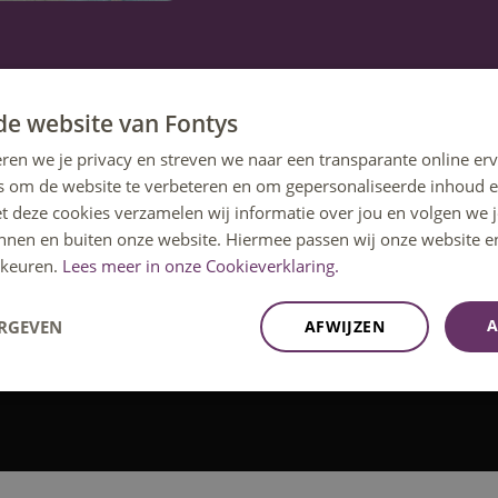
de website van Fontys
ren we je privacy en streven we naar een transparante online erv
s om de website te verbeteren en om gepersonaliseerde inhoud e
et deze cookies verzamelen wij informatie over jou en volgen we
innen en buiten onze website. Hiermee passen wij onze website e
ne Economie
keuren.
Lees meer in onze Cookieverklaring.
ting of één van de andere activiteiten om
A
ERGEVEN
AFWIJZEN