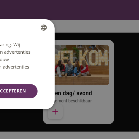
aring. Wij
DUTCH
n advertenties
ENGLISH
 jouw
n advertenties
CCEPTEREN
Open dag/ avond
1 moment beschikbaar