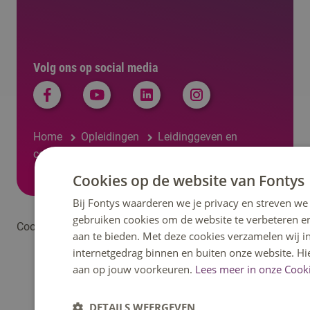
Volg ons op social media
Home
Opleidingen
Leidinggeven en
communiceren (cursus)
Cookies op de website van Fontys
Bij Fontys waarderen we je privacy en streven we 
gebruiken cookies om de website te verbeteren e
Cookieverklaring
Privacyverklaring Fontys Hogeschool
aan te bieden. Met deze cookies verzamelen wij i
internetgedrag binnen en buiten onze website. Hi
aan op jouw voorkeuren.
Lees meer in onze Cooki
DETAILS WEERGEVEN