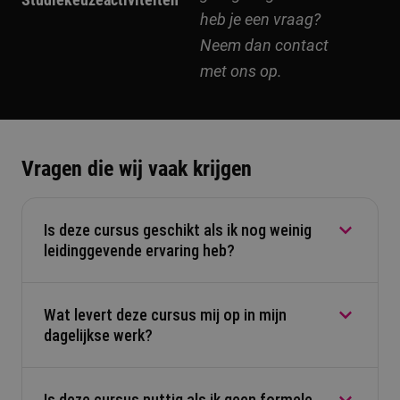
heb je een vraag?
Neem dan contact
met ons op.
Vragen die wij vaak krijgen
Is deze cursus geschikt als ik nog weinig
leidinggevende ervaring heb?
Wat levert deze cursus mij op in mijn
Ja. Je leert de basis van leidinggeven en
dagelijkse werk?
communicatie. De cursus helpt je groeien, ook als
je net begint.
Is deze cursus nuttig als ik geen formele