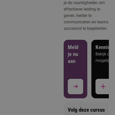
je de vaardigheden om
effectiever leiding te
geven, helder te
communiceren en teams
succesvol te begeleiden.
Meld
Kennism
je nu
Bekijk de
aan
mogelijkh
Volg deze cursus