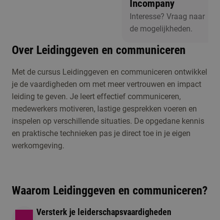
Incompany
Interesse? Vraag naar
de mogelijkheden.
Over Leidinggeven en communiceren
Met de cursus Leidinggeven en communiceren ontwikkel
Er zijn op dit
je de vaardigheden om met meer vertrouwen en impact
moment geen
leiding te geven. Je leert effectief communiceren,
activiteiten
medewerkers motiveren, lastige gesprekken voeren en
gepland. Wil je
inspelen op verschillende situaties. De opgedane kennis
toch graag
en praktische technieken pas je direct toe in je eigen
Studiekeuzeactiviteiten
langskomen of
werkomgeving.
heb je een
vraag? Neem
dan contact met
Waarom Leidinggeven en communiceren?
ons op.
Versterk je leiderschapsvaardigheden