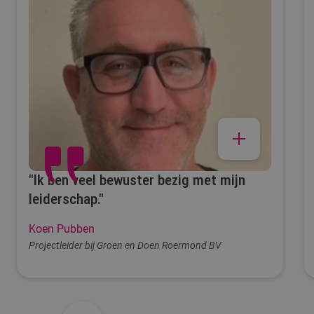
Presentatie
Praktijk Coaching
Introductiegesprek op basis van eerste
opdracht en werkomgeving
Evaluatiegesprekken (feedback/feedforward)
met trainer en medecursisten
Eindgesprek met visieontwikkeling
"Ik ben veel bewuster bezig met mijn
leiderschap."
Koen Pubben
Projectleider bij Groen en Doen Roermond BV