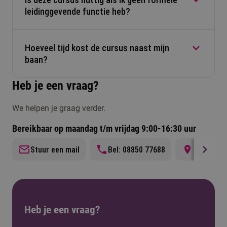
Je leert duidelijker communiceren, beter feedback
leidinggevende functie heb?
geven en lastige gesprekken voeren. Dat maakt je
werk makkelijker en je team sterker.
Hoeveel tijd kost de cursus naast mijn
Ja. Veel deelnemers sturen collega’s aan zonder
baan?
officiële titel. De cursus helpt je invloed vergroten
en professioneel samenwerken.
Heb je een vraag?
Je volgt lessen op vaste momenten en werkt aan
We helpen je graag verder.
opdrachten uit je eigen praktijk. De cursus is goed
te combineren met een drukke werkweek.
Bereikbaar op maandag t/m vrijdag 9:00-16:30 uur
Stuur een mail
Bel: 08850 77688
Locatie i
Heb je een vraag?