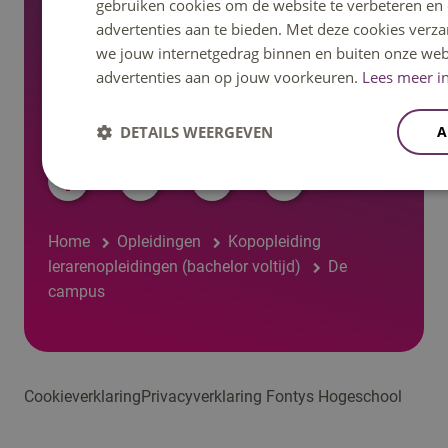
gebruiken cookies om de website te verbeteren en
Regelingen, statuten en reglementen
advertenties aan te bieden. Met deze cookies verza
we jouw internetgedrag binnen en buiten onze web
advertenties aan op jouw voorkeuren.
Lees meer in
DETAILS WEERGEVEN
A
Volg ons op social media
Home
Opleidingen
Kopopleiding
lerarenopleidingen (bachelor voltijd)
De
campus
Cookieverklaring
Privacyverklaring Fontys Hogeschool