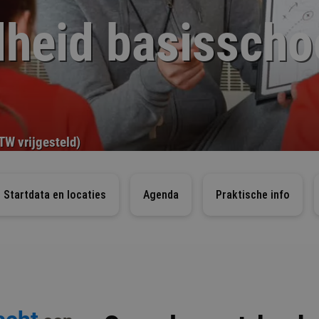
heid basisscho
TW vrijgesteld)
Startdata en locaties
Agenda
Praktische info