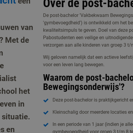
acht
Over de post-bach
een
De post-bachelor 'Vakbekwaam Bewegingso
'gymbevoegdheid') is ontwikkeld om het b
ouwen van
kwaliteitsimpuls te geven. Doel van deze p
Pabostudenten een veilige en uitnodigend
? Met de
verzorgen aan alle kinderen van groep 3 t/
m
Wij geloven namelijk dat een actieve leefsti
e
voor een leven lang bewegen.
Waarom de post-bachel
alist
Bewegingsonderwijs'?
chool het
Deze post-bachelor is praktijkgericht en
even in
Kleinschalig door meerdere locaties en
situatie.
In een periode van 1 jaar (indien je all
es en
gymbevoegdheid voor groep 3 t/m 8 te