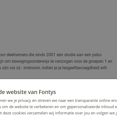
oor deelnemers die sinds 2001 een studie aan een pabo
zijn om bewegingsonderwijs te verzorgen voor de groepen 1 en
ijn via zij - instroom, indien je je lesgeefbevoegdheid wilt
de website van Fontys
n bevoegdheid voor basisonderwijs en speciaal basisonderwijs
ren we je privacy en streven we naar een transparante online erv
s om de website te verbeteren en om gepersonaliseerde inhoud e
et voortgezet speciaal onderwijs (VSO).
et deze cookies verzamelen wij informatie over jou en volgen we