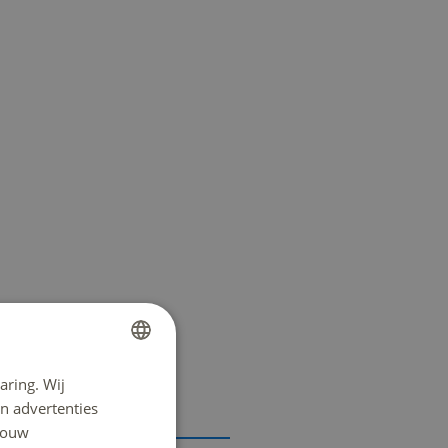
aring. Wij
DUTCH
n advertenties
ENGLISH
 jouw