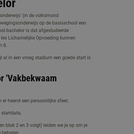
elor
nderwijs' (in de volksmond
ewegingsonderwijs op de basisschool een
ost-bachelor is dat afgestudeerde
e les Lichamelijke Opvoeding kunnen
m 8.
jl al in een vroeg stadium een goede start is
or 'Vakbekwaam
 er heerst een persoonlijke sfeer;
 startdata;
een blok 2 en 3 volgt) leiden we je op om je
 behalen;