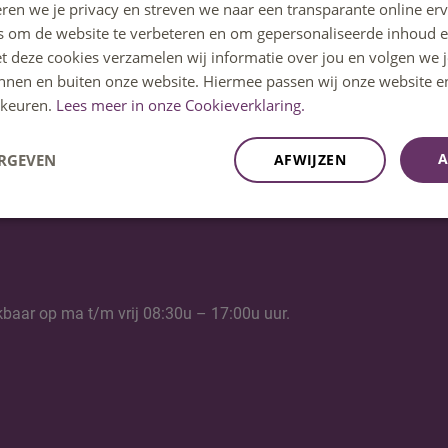
ren we je privacy en streven we naar een transparante online erv
s om de website te verbeteren en om gepersonaliseerde inhoud e
et deze cookies verzamelen wij informatie over jou en volgen we
Er zijn op dit moment geen activiteiten gep
innen en buiten onze website. Hiermee passen wij onze website e
een vraag? Neem dan contact met ons op.
keuren.
Lees meer in onze Cookieverklaring.
A
ERGEVEN
AFWIJZEN
kbaar op ma t/m vrij 08:30u – 17:00u uur.