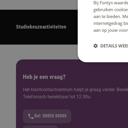
Bij Fontys waarde
gebruiken cookie
aan te bieden. M
internetgedrag b
Studiekeuzeactiviteiten
aan op jouw voor
DETAILS WE
Heb je een vraag?
Het klantcontactcentrum helpt je graag verder. Berei
Telefonisch bereikbaar tot 12:30u.
Bel: 08850 80000