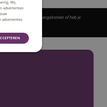
aring. Wij
DUTCH
n advertenties
ENGLISH
 jouw
land. Wil je toch graag langskomen of heb je
n advertenties
CCEPTEREN