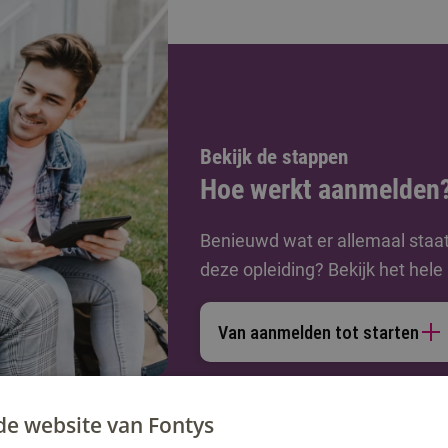
Bekijk de stappen
Hoe werkt aanmelden
Benieuwd wat er allemaal staa
deze opleiding? Bekijk het hel
Van aanmelden tot starten
de website van Fontys