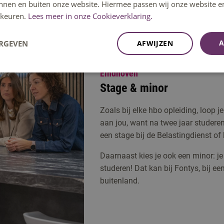
innen en buiten onze website. Hiermee passen wij onze website e
keuren.
Lees meer in onze Cookieverklaring.
A
ERGEVEN
AFWIJZEN
Eindhoven
Stage & minor
Zoals bij elke hbo opleiding, loop je
aan jou, want na twee jaar studeren 
een stage bij de Belastingdienst of 
Daarnaast kies je ook een minor: je
studeren! Dat kan bij Fontys, bij e
buitenland.