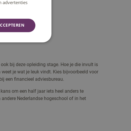
n advertenties
CCEPTEREN
 ook bij deze opleiding stage. Hoe je die invult is
weet je wat je leuk vindt. Kies bijvoorbeeld voor
bij een financieel adviesbureau.
 kans om een half jaar iets heel anders te
en andere Nederlandse hogeschool of in het