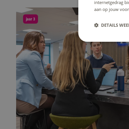
internetgedrag b
aan op jouw voor
jaar 3
DETAILS WE