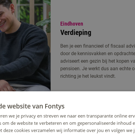
Eindhoven
Verdieping
Ben je een financieel of fiscaal adv
door de kennisvakken en opdrachten.
adviseert een gezin bij het kopen 
pensioen. Je werkt dus aan echte 
richting je het leukst vindt.
de website van Fontys
ren we je privacy en streven we naar een transparante online erv
s om de website te verbeteren en om gepersonaliseerde inhoud e
et deze cookies verzamelen wij informatie over jou en volgen we