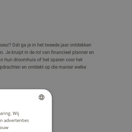
iseur? Dát ga je in het tweede jaar ontdekken
 Je kruipt in de rol van financieel planner en
van hun droomhuis of het sparen voor het
opdrachten en ontdekt op die manier welke
aring. Wij
DUTCH
n advertenties
ENGLISH
 jouw