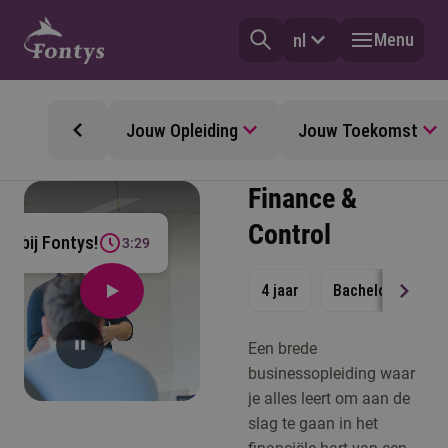
Menu
nl
Jouw Opleiding
Jouw Toekomst
Finance &
Control
l bij Fontys!
3:29
4 jaar
Bachelor
Vol
Een brede
businessopleiding waar
je alles leert om aan de
slag te gaan in het