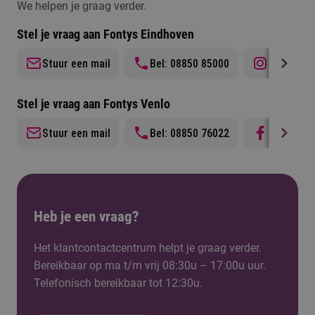
We helpen je graag verder.
jaar. Na het behalen van het hbo-diploma gaan
baan te vinden in verschillende sectoren.
veel studenten naast hun baan doorstuderen en
Stel je vraag aan Fontys Eindhoven
een post-hbo of master opleiding volgen.
Stuur een mail
Bel: 08850 85000
Instagra
Stel je vraag aan Fontys Venlo
Stuur een mail
Bel: 08850 76022
Facebook
Heb je een vraag?
Het klantcontactcentrum helpt je graag verder.
Bereikbaar op ma t/m vrij 08:30u – 17:00u uur.
Telefonisch bereikbaar tot 12:30u.