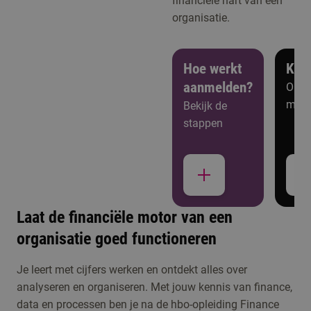
financiële hart van een
organisatie.
Hoe werkt
Ken
aanmelden?
Open
meer
Bekijk de
stappen
Studiekeuzeactiviteiten
Laat de financiële motor van een
Kennismaken met Finance & Control
organisatie goed functioneren
Meld je aan voor de open dag, een online
Je leert met cijfers werken en ontdekt alles over
voorlichting of één van de andere activiteiten om
analyseren en organiseren. Met jouw kennis van finance,
data en processen ben je na de hbo-opleiding Finance
kennis te maken met de opleiding.