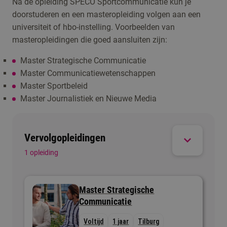
Na de opleiding SPECO Sportcommunicatie kun je
sportorganisaties rekenen op jou. Je ontwikkelt
evenement? Jij regelt de boel.
doorstuderen en een masteropleiding volgen aan een
PR-campagnes om de zichtbaarheid te vergroten
universiteit of hbo-instelling. Voorbeelden van
en hebt relaties met allerlei belangrijke mensen en
masteropleidingen die goed aansluiten zijn:
organisaties in de sportwereld.
Master Strategische Communicatie
Master Communicatiewetenschappen
Master Sportbeleid
Master Journalistiek en Nieuwe Media
Vervolgopleidingen
1 opleiding
Master Strategische
Communicatie
Voltijd
1 jaar
Tilburg