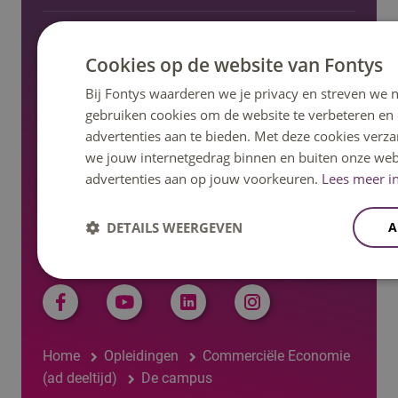
Onderzoek en lectoraat
Cookies op de website van Fontys
Nieuws en pers
Bij Fontys waarderen we je privacy en streven we n
gebruiken cookies om de website te verbeteren en
advertenties aan te bieden. Met deze cookies verza
Regelingen, statuten en reglementen
we jouw internetgedrag binnen en buiten onze web
advertenties aan op jouw voorkeuren.
Lees meer in
DETAILS WEERGEVEN
A
Volg ons op social media
Home
Opleidingen
Commerciële Economie
(ad deeltijd)
De campus