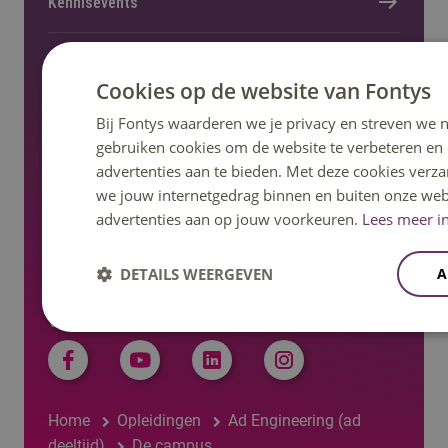
Kennisevents
Onderzoek en lectoraat
Cookies op de website van Fontys
Bij Fontys waarderen we je privacy en streven we n
Nieuws en pers
gebruiken cookies om de website te verbeteren en
advertenties aan te bieden. Met deze cookies verza
Regelingen, statuten en reglementen
we jouw internetgedrag binnen en buiten onze web
advertenties aan op jouw voorkeuren.
Lees meer in
DETAILS WEERGEVEN
A
Volg ons op social media
Home
Opleidingen
Ad Engineering (ad
deeltijd)
De campus