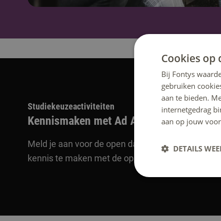
Cookies op 
Bij Fontys waarde
gebruiken cookie
aan te bieden. M
Studiekeuzeactiviteiten
internetgedrag b
Kennismaken met Ad Accountancy
aan op jouw voor
Meld je aan voor de open dag, een online voorlich
DETAILS WE
kennis te maken met de opleiding.