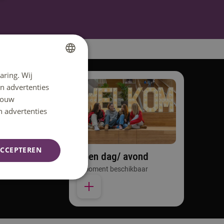
aring. Wij
DUTCH
n advertenties
ENGLISH
 jouw
n advertenties
CCEPTEREN
Open dag/ avond
1 moment beschikbaar