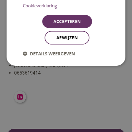
Cookieverklaring.
ACCEPTEREN
AFWIJZEN
P. (Petra) Swennenhuis
Docent-onderzoeker
DETAILS WEERGEVEN
p.swennenhuis@fontys.nl
0653619414