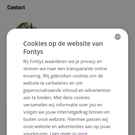
Contact
Cookies op de website van
Fontys
DUTCH
Dr. A.A. (Anje) Ros
Bij Fontys waarderen we je privacy en
ENGLISH
Leading Lector Kenniscentrum Leven Lang
streven we naar een transparante online
Ontwikkelen | Lector 'Goed leraarschap, goed
ervaring. Wij gebruiken cookies om de
leiderschap'
website te verbeteren en om
gepersonaliseerde inhoud en advertenties
a.ros@fontys.nl
aan te bieden. Met deze cookies
08850 72028
verzamelen wij informatie over jou en
volgen we jouw internetgedrag binnen en
buiten onze website. Hiermee passen wij
onze website en advertenties aan op jouw
voorkeuren.
Lees meer in onze