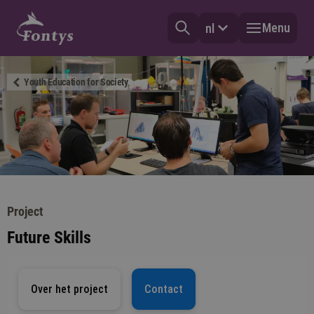
Menu
nl
Youth Education for Society
Project
Future Skills
Over het project
Contact