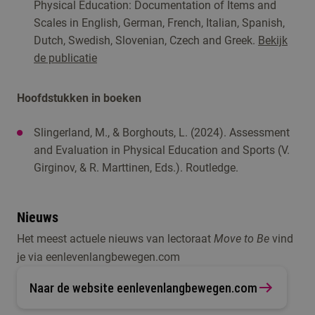
Physical Education: Documentation of Items and
Scales in English, German, French, Italian, Spanish,
Dutch, Swedish, Slovenian, Czech and Greek.
Bekijk
de publicatie
Hoofdstukken in boeken
Slingerland, M., & Borghouts, L. (2024). Assessment
and Evaluation in Physical Education and Sports (V.
Girginov, & R. Marttinen, Eds.). Routledge.
Nieuws
Het meest actuele nieuws van lectoraat
Move to Be
vind
je via eenlevenlangbewegen.com
Weeldenburg, G., Borghouts, L. B., Slingerland, M., &
Krijgsman, C., Mainhard, T., Borghouts, L., van
Van Kann, D.H.; Adank, A.M.; van Dijk, M.L.; Remmers,
Vos, S. (2021). Through Students’ Eyes: Preferred
Tartwijk, J., & Haerens, L. (2020). Do goal clarification
T.; Vos, S.B. (2019). Disentangling Physical Activity
Naar de website eenlevenlangbewegen.com
Instructional Strategies for a Motivating Learning
and process feedback positively affect students’
and Sedentary Behavior Patterns in Children with
Climate in Secondary School Physical Education.
need-based experiences? A quasi-experimental study
Low Motor Competence. Int. J. Environ. Res. Public