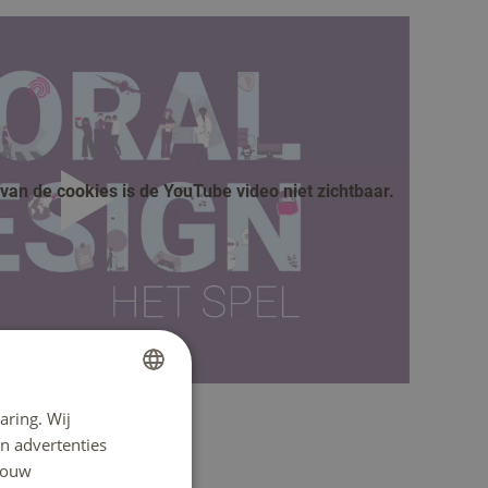
an de cookies is de YouTube video niet zichtbaar.
afspelen
aring. Wij
DUTCH
n advertenties
ENGLISH
 jouw