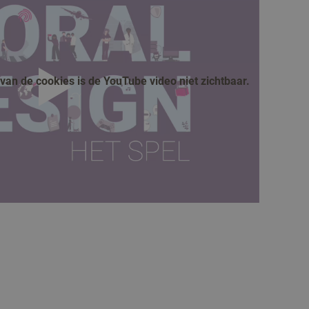
an de cookies is de YouTube video niet zichtbaar.
afspelen