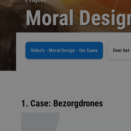
Moral Desig
Video's - Moral Design - the Game
Over het 
1. Case: Bezorgdrones