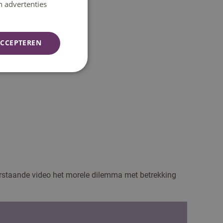
n advertenties
CCEPTEREN
erstaande video het morele dilemma met betrekking