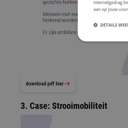
internetgedrag b
aan op jouw voor
DETAILS WE
download pdf hier
3. Case: Strooimobiliteit