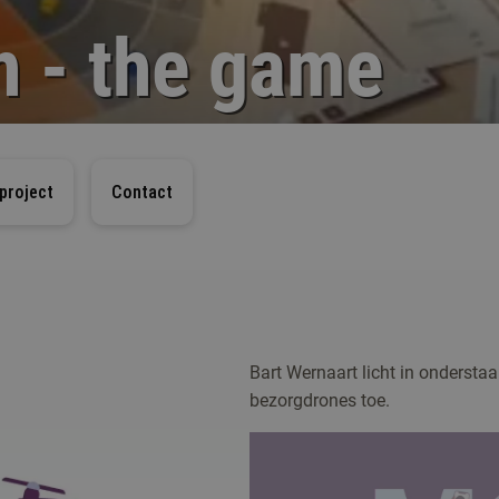
n - the game
project
Contact
Bart Wernaart licht in ondersta
bezorgdrones toe.