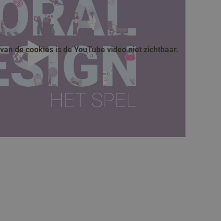
an de cookies is de YouTube video niet zichtbaar.
afspelen