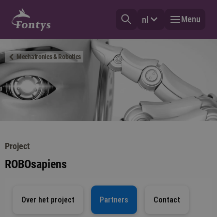
Menu
nl
Mechatronics & Robotics
Project
ROBOsapiens
Over het project
Partners
Contact