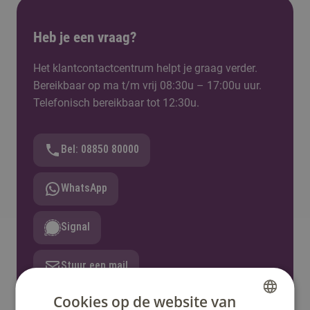
Heb je een vraag?
Het klantcontactcentrum helpt je graag verder.
Bereikbaar op ma t/m vrij 08:30u – 17:00u uur.
Telefonisch bereikbaar tot 12:30u.
Bel: 08850 80000
WhatsApp
Signal
Stuur een mail
Cookies op de website van
Stel een vraag