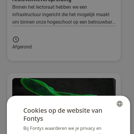
Binnen het lectoraat hebben we een
infrastructuur ingericht die het mogelijk maakt
om binnen onze hogeschool op een betrouwbare
manier resistente micro-organismen en
resistentiegenen en te detecteren middels kweek
en PCR-technieken. In ons onderzoek willen we in
Afgerond
kaart brengen waar overdracht van
resitentiegenen waarschijnlijk is. Dit geeft
informatie over waar extra hygiëne maatregelen
wenselijk zijn.
Cookies op de website van
Fontys
DUTCH
Bij Fontys waarderen we je privacy en
ENGLISH
Cymatics: kijken naar geluid