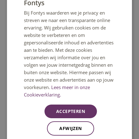
Fontys
"Yonder," waar hij betrokken was bij de kopgroep
DUTCH
Interactieve Technologie binnen Mindlabs.
Bij Fontys waarderen we je privacy en
ENGLISH
streven we naar een transparante online
Erdinç werd geselecteerd voor het International Visitor
ervaring. Wij gebruiken cookies om de
Leadership Program [IVLP], een prestigieus
website te verbeteren en om
programma van drie weken in zes steden (NYC,
gepersonaliseerde inhoud en advertenties
Washington, Austin, San Francisco, Ohio), over
aan te bieden. Met deze cookies
leiderschapsontwikkeling voor internationale high
verzamelen wij informatie over jou en
potentials, georganiseerd door het Amerikaanse
volgen we jouw internetgedrag binnen en
ministerie van Buitenlandse Zaken.
buiten onze website. Hiermee passen wij
onze website en advertenties aan op jouw
voorkeuren.
Lees meer in onze
Cookieverklaring.
Publicaties en Media
De
practorale rede van Erdinç
van het Practoraat
ACCEPTEREN
Interactieve Technologie is hier te bekijken.
De practorale rede is ook uitgebracht als ebook
en is hier
AFWIJZEN
te lezen
.