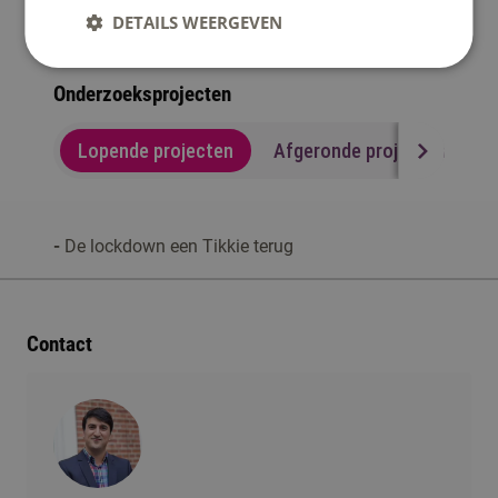
DETAILS WEERGEVEN
Meer publicaties zijn te vinden op
www.erdincsacan.nl
.
Onderzoeksprojecten
Lopende projecten
Afgeronde projecten
-
De lockdown een Tikkie terug
Contact