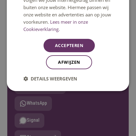
volgen we jouw internetgedrag binnen en
buiten onze website. Hiermee passen wij
onze website en advertenties aan op jouw
voorkeuren.
Lees meer in onze
Cookieverklaring.
Heb je een vraag?
ACCEPTEREN
Het klantcontactcentrum helpt je graag verder.
Bereikbaar op ma t/m vrij 08:30u – 17:00u uur.
AFWIJZEN
Telefonisch bereikbaar tot 12:30u.
DETAILS WEERGEVEN
Bel: 08850 80000
WhatsApp
Signal