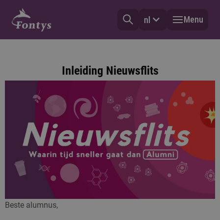
Menu
nl
Inleiding Nieuwsflits
Beste alumnus,