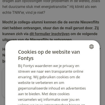
dragen aan oplossingen voor problemen in de wereld, zoals
het duurzame stuk met energietransitie.” Hij klinkt als een
echte TNW’er, vind je niet?
Mocht je collega-alumni kennen die de eerste Nieuwsflits
niet hebben ontvangen, stuur dan de mail gerust door. Zij
kunnen zich via
dit formulier inschrijven
om de volgende
uitgaven van de Nieuwsflits te ontvangen.
Heb jij nog een leuk idee voor in de volgende nieuwsbrief?
Cookies op de website van
Neem dan gerust contact met ons op via
tnw-alumni-
Fontys
DUTCH
beleid@fontys.nl
.
Bij Fontys waarderen we je privacy en
ENGLISH
streven we naar een transparante online
ervaring. Wij gebruiken cookies om de
Terug naar het overzicht
website te verbeteren en om
gepersonaliseerde inhoud en advertenties
aan te bieden. Met deze cookies
verzamelen wij informatie over jou en