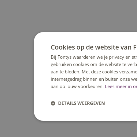
daarvan
Informatie over het in- en uitschakelen en/of het
verwijderen van cookies kun je vinden in de instructies
en/of met behulp van de Help-functie van jouw
webbrowser.
Cookies op de website van 
Bij Fontys waarderen we je privacy en st
Verwijderen van tracking cookies geplaatst door
gebruiken cookies om de website te ver
derden
aan te bieden. Met deze cookies verzame
internetgedrag binnen en buiten onze we
Sommige tracking cookies worden geplaatst door
aan op jouw voorkeuren.
Lees meer in o
derden die daarna via hun eigen software en apps
advertenties aan je vertonen. Deze cookies kan je
DETAILS WEERGEVEN
verwijderen of permanent blokkeren via je eigen
webbrowser-instellingen.
Heb je vragen of opmerkingen?