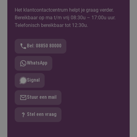
toestemming te herhalen. Dit is prettig in het gebruik van
Het klantcontactcentrum helpt je graag verder.
de website. Permanente cookies verwijder je via de
Bereikbaar op ma t/m vrij 08:30u – 17:00u uur.
instellingen van jouw browser.
Telefonisch bereikbaar tot 12:30u.
Gebruik van sessie cookies
Bel: 08850 80000
Met behulp van een sessie cookie zien wij welke
WhatsApp
onderdelen van de website je met dit bezoek hebt
geraadpleegd. Wij passen onze informatielevering aan
Signal
op wat je zoekt. Deze cookies worden automatisch
verwijderd zodra je jouw webbrowser afsluit.
Stuur een mail
Tracking cookies van Fontys Hogeschool zelf
Stel een vraag
Met jouw toestemming plaatsen wij een cookie op jouw
apparatuur. De cookie wordt opgevraagd zodra je een