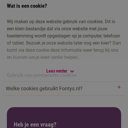
Wat is een cookie?
Wij maken op deze website gebruik van cookies. Dit is
een klein bestandje dat via onze website met jouw
toestemming wordt opgeslagen op je computer, telefoon
of tablet. Bezoek je onze website later nog een keer? Dan
komt via deze cookie deze informatie weer terug bij ons
en kunnen we je weer verder helpen.
Lees verder
Gebruik van permanente cookies
Welke cookies gebruikt Fontys.nl?
Met behulp van een permanente cookie herkennen wij
jou dus bij een hernieuwd bezoek van deze websites en
kunnen we de informatie op jouw voorkeuren instellen.
Wanneer je toestemming hebt gegeven voor het plaatsen
van cookies kunnen wij dit door middel van een cookie
Heb je een vraag?
onthouden. Hierdoor hoef je niet steeds jouw