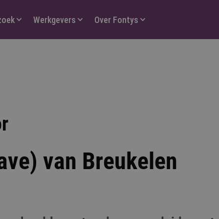
zoek
Werkgevers
Over Fontys
or
Dave) van Breukelen