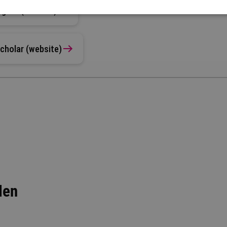
hgate (website)
Scholar (website)
len