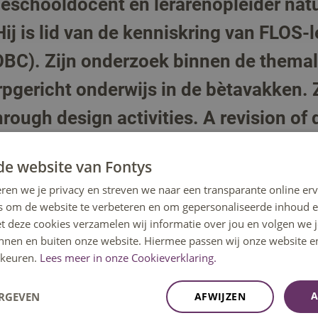
eschooldocent en lerarenopleider nat
ij is lid van de kenniskring van FLOS-l
BC). Zijn onderzoek binnen de themali
erpgericht onderwijs in de bètavakken.
rough design activities. A revision of
derzoeksprijs op. Naast het uitvoeren
de website van Fontys
 begeleiding van afstudeeronderzoeken
ren we je privacy en streven we naar een transparante online erv
ulumontwikkeling en professionaliseri
s om de website te verbeteren en om gepersonaliseerde inhoud e
et deze cookies verzamelen wij informatie over jou en volgen we
eden.
innen en buiten onze website. Hiermee passen wij onze website e
keuren.
Lees meer in onze Cookieverklaring.
t van Dave van Breukelen (pdf)
A
ERGEVEN
AFWIJZEN