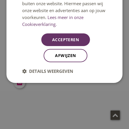
buiten onze website. Hiermee passen wij
onze website en advertenties aan op jouw
voorkeuren.
Lees meer in onze
Cookieverklaring.
Saskia Tuinder
Onderzoeker Fontys Paramedisch
ACCEPTEREN
s.tuinder@fontys.nl
AFWIJZEN
0683980922
DETAILS WEERGEVEN