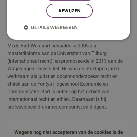
moraliteit een nadrukkelijkere input is aan de tekentafel
AFWIJZEN
van nieuwe technologie. Dat is echt de toegevoegde
waarde van het lectoraat”, aldus Wernaart.
DETAILS WEERGEVEN
Loopbaan
Mr.dr. Bart Wernaart behaalde in 2005 zijn
masterdiploma aan de Universiteit van Tilburg
(Internationaal recht), en promoveerde in 2013 aan de
Wageningen Universiteit. Hij was de afgelopen jaren
werkzaam als jurist en docent-onderzoeker recht en
ethiek aan de Fontys Hogeschool Economie en
Communicatie. Bart is auteur op het gebied van
internationaal recht en ethiek. Daarnaast is hij
professioneel drummer, componist en dirigent.
Wegens nog niet accepteren van de cookies is de