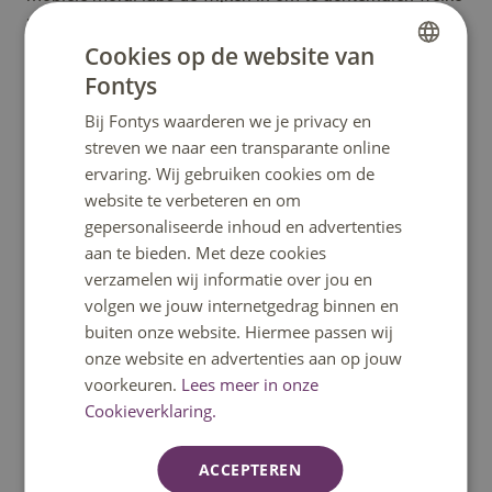
morele verwachtingen burgers hebben van een
voorspellend algoritme wat gebruikt wordt door de
Cookies op de website van
overheid. Denk daarbij aan preventive policing, of een
Fontys
DUTCH
algoritme wat risico op fraude moet detecteren.
Bij Fontys waarderen we je privacy en
ENGLISH
Anderzijds willen we meedoen op hoog wetenschappelijk
streven we naar een transparante online
niveau, en daar tot nieuwe modellen en aanvliegroutes
ervaring. Wij gebruiken cookies om de
komen, gebaseerd op onze praktische expertise.’
website te verbeteren en om
gepersonaliseerde inhoud en advertenties
Individiuele moraliteit als input voor design
aan te bieden. Met deze cookies
“Er gebeurt momenteel ontzettend veel op het snijvlak
verzamelen wij informatie over jou en
van technologie, ethiek en maatschappij. Denk daarbij
volgen we jouw internetgedrag binnen en
aan de steeds groter wordende rol van Artificial
buiten onze website. Hiermee passen wij
Intelligence (AI). Maar tegelijkertijd gaan we soms te snel
onze website en advertenties aan op jouw
voorbij aan de ethische aspecten ervan. Door
voorkeuren.
Lees meer in onze
onderzoekers, ondernemers, onderwijs en overheden met
Cookieverklaring.
elkaar te verbinden en gedegen onderzoek te doen, willen
we hier meer zicht op krijgen. Uitgangspunt hierbij is de
ACCEPTEREN
individuele moraliteit als input voor design, waardoor