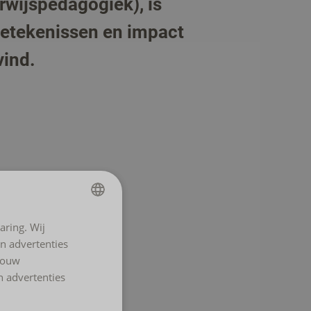
rwijspedagogiek), is
betekenissen en impact
vind.
aring. Wij
DUTCH
n advertenties
ENGLISH
 jouw
n advertenties