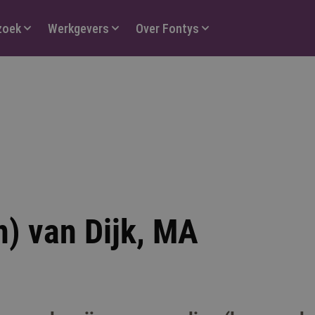
zoek
Werkgevers
Over Fontys
n) van Dijk, MA