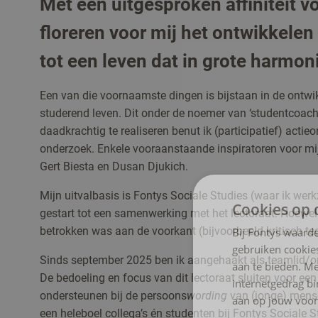
Met een uitgesproken affiniteit v
floreren voor mij het ontwikkel
tot een leven dat in grote harmon
Een van die voornaamste dingen is bijstaan in de ontwi
studerend leven. Dit onder de noemer van ‘studentcoach
daadkrachtig te realiseren benut ik (participatief) act
onderzoek. Enkele vooraanstaande inspiratoren voor mij 
Gert Biesta en Dusan Djukich.
Mijn uitvalbasis is Fontys Sociale Studies (waar ik wer
Cookies op 
gestart tot een samenwerking met het lectoraat. Hoewel ik
betrokken was aan de voorkant (bijvoorbeeld kritisch t
Bij Fontys waarde
gebruiken cookie
Sinds september 2025 ben ik aangehaakt als teamlid/ond
aan te bieden. M
De bedoeling en focus van dit lectoraat sluiten voor een
internetgedrag b
ondersteunen bij de persoons
wording
van (jonge) mens
aan op jouw voor
een heleboel collega’s én studenten bij Fontys Sociale