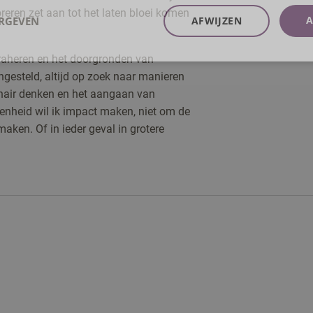
reren zet aan tot het laten bloei komen
A
ERGEVEN
AFWIJZEN
traheren en het doorgronden van
ngesteld, altijd op zoek naar manieren
ionair denken en het aangaan van
enheid wil ik impact maken, niet om de
ken. Of in ieder geval in grotere