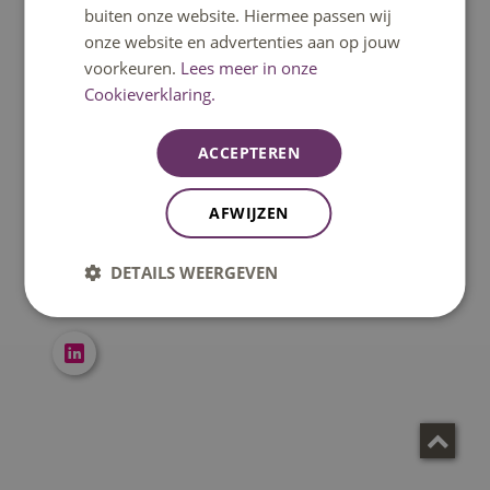
buiten onze website. Hiermee passen wij
onze website en advertenties aan op jouw
voorkeuren.
Lees meer in onze
Cookieverklaring.
ACCEPTEREN
J.H.M. (Jack) Keulers MSc
Docentonderzoeker
AFWIJZEN
j.keulers@fontys.nl
+318850 70518
DETAILS WEERGEVEN