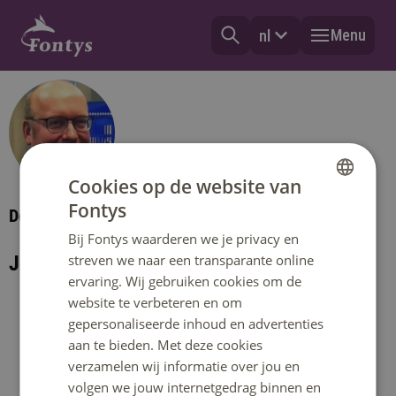
Menu
nl
Cookies op de website van
Fontys
Docentonderzoeker
DUTCH
Bij Fontys waarderen we je privacy en
ENGLISH
streven we naar een transparante online
J.H.M. (Jack) Keulers MSc
ervaring. Wij gebruiken cookies om de
website te verbeteren en om
gepersonaliseerde inhoud en advertenties
Specialization:
aan te bieden. Met deze cookies
verzamelen wij informatie over jou en
Contact
volgen we jouw internetgedrag binnen en