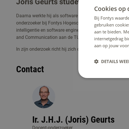
Joris Geurts studeerde Technisch
Cookies op 
Daarna werkte hij als software architect bij Philips en N
Bij Fontys waarde
onderzoeker bij Fontys Hogeschool ICT, waar hij les ge
gebruiken cookie
intelligentie en software engineering. In 2012 voltooide
aan te bieden. M
and Communication aan de TU/e (ESoE).
internetgedrag b
aan op jouw voor
In zijn onderzoek richt hij zich op de toepassingen van 
DETAILS WE
Contact
Ir. J.H.J. (Joris) Geurts
Docent-onderzoeker