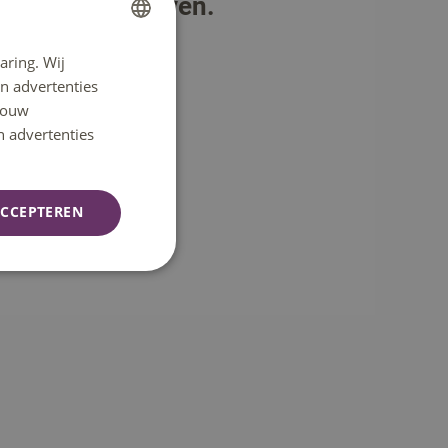
rsiteit Eindhoven.
aring. Wij
DUTCH
n advertenties
ENGLISH
 jouw
n advertenties
CCEPTEREN