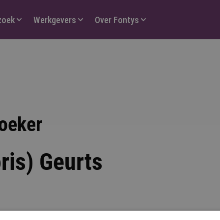
zoek
Werkgevers
Over Fontys
oeker
oris) Geurts