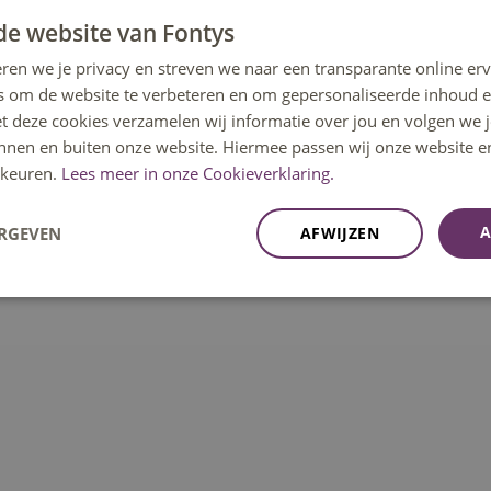
e Informatica aan de Technische Unive
de website van Fontys
XP. Sinds 2007 werkt hij als docent-
ren we je privacy en streven we naar een transparante online erv
eft op het gebied van kunstmatige
s om de website te verbeteren en om gepersonaliseerde inhoud e
 hij de mastergraad in Science Education
et deze cookies verzamelen wij informatie over jou en volgen we
innen en buiten onze website. Hiermee passen wij onze website e
keuren.
Lees meer in onze Cookieverklaring.
AI in de gezondheidszorg en robotisering.
A
ERGEVEN
AFWIJZEN