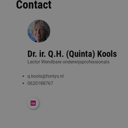
Contact
- Kwaliteit van lerarenopleiders
; FL
voorloper op het thema ‘kwaliteit v
- L
andelijke studie naar profession
-
Samen werken en samen leren
do
onderzoek
-
Deelonderzoeken door leden kenni
Dr. ir. Q.H. (Quinta) Kools
Onderzoek naar vormen van informeel
wat is de opbrengst van het zelf do
Lector Wendbare onderwijsprofessionals
wegen (masterclass, cursus, lezing
worden studenten een betere vakdoce
van leren worden die vormen van lere
q.kools@fontys.nl
In het studiejaar 2010-2011 is door 
bijeenkomsten, opleiding) maar die 
wat leren lerarenopleiders van sam
0620188767
(zie ook Kools, 2011).
samen kennis creëren (Marly Gootze
Een quickscan (december 2010) naar p
Mensen blijken veel te leren op info
ondernemen onze collega’s op dit mo
peer-coaching met videofeedback (R
Fontys Lerarenopleiding Tilburg word
professionalisering genoemd, zoals b
Onderzoek naar een pilot waarin ople
Het lectoraat was betrokken bij een 
lectoraat is afgenomen. Ook in de ev
- begeleiding van beginnende lerare
Begeleiding Startende Leraren
. He
lerarenopleiders’ wordt het leren doo
Education en één met de Universitai
lerarenopleiders als belangrijkste p
- Naast dit onderzoek binnen FLOT w