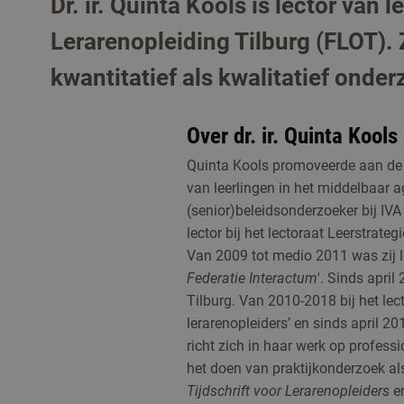
Dr. ir. Quinta Kools is lector va
Lerarenopleiding Tilburg (FLOT). 
kwantitatief als kwalitatief onder
Over dr. ir. Quinta Kools
Quinta Kools promoveerde aan de 
van leerlingen in het middelbaar a
(senior)beleidsonderzoeker bij IV
lector bij het lectoraat Leerstrate
Van 2009 tot medio 2011 was zij lec
Federatie Interactum
'. Sinds april
Tilburg. Van 2010-2018 bij het lect
lerarenopleiders’ en sinds april 201
richt zich in haar werk op profess
het doen van praktijkonderzoek als
Tijdschrift voor Lerarenopleiders
en