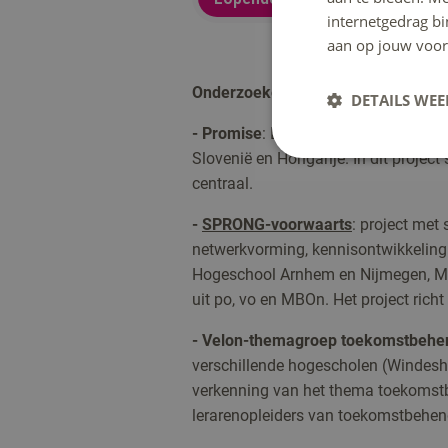
internetgedrag b
aan op jouw voor
Onderzoeken binnen
lectoraat Wen
DETAILS WE
-
Promise
: Erasmus+ project, met pa
Slovenië en Hongarije. In dit projec
centraal.
-
SPRONG-voorwaarts
: project met
netwerkvorming, kennisontwikkeling 
Hogeschool Arnhem en Nijmegen, Ma
uit po, vo en MBOn. Het project rich
-
Velon-themagroep toekomstbehen
verschillende hogescholen (Windes
verkenning van het thema toekomst
lerarenopleiders van toekomstbehend