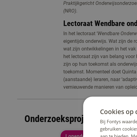
Praktijkgericht Onderwijsonderzo
(NRO)
.
Lectoraat Wendbare ond
In het lectoraat ‘
Wendbare Onderwi
eigentijds onderwijs. Wat zijn de r
wat zijn ontwikkelingen in het vak
het lectoraat zijn van belang voor
zijn op hun toekomst als onderwi
toekomst. Momenteel doet Quinta
(aanstaande) leraren, naar ‘adapti
vernieuwende manieren van oplei
Cookies op 
Onderzoeksprojecten
Bij Fontys waarde
gebruiken cookie
aan te bieden. M
Lopende projecten
Afgeron