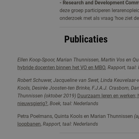
-
Research and Development Commu
deze groep participeren lerarenopleid
onderzoek met als vraag ‘hoe ziet de 
Publicaties
-
Europees project ProLea: professi
Ellen Koop-Spoor, Marian Thunnissen, Martin Vos en Q
portfolio; 2015 - 2018
hybride docenten binnen het VO en MBO
, Rapport, taal
-
Professionalisering van lerareno
Robert Schuwer, Jacqueline van Swet, Linda Keuvelaar-v
werkgroep
Kools, Desirée Joosten-ten Brinke, F.J.A.J. Crasborn, 
- Voorlopers ‘kwaliteit van lerareno
Thunnissen (oktober 2019)
Duurzaam leren en werken; 
nieuwsgierig?
,
Boek, taal: Nederlands
Petra Poelmans, Quinta Kools en Marian Thunnissen
(a
loopbanen
,
Rapport
, taal: Nederlands
-
Begeleiding Startende Leraren (B