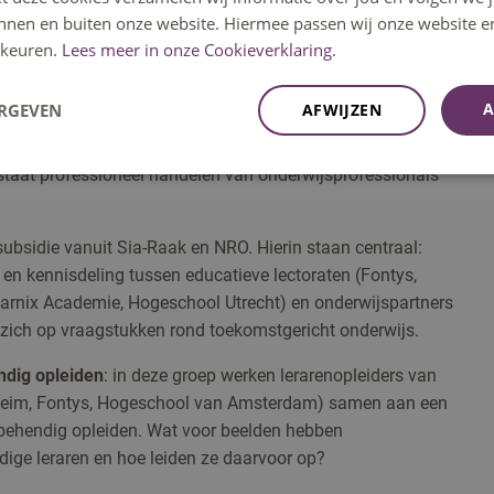
innen en buiten onze website. Hiermee passen wij onze website e
keuren.
Lees meer in onze Cookieverklaring.
dbare onderwijsprofessionals:
A
ERGEVEN
AFWIJZEN
rtners uit Engeland, Schotland, Nederland, Duitsland,
t staat professioneel handelen van onderwijsprofessionals
 subsidie vanuit Sia-Raak en NRO. Hierin staan centraal:
en kennisdeling tussen educatieve lectoraten (Fontys,
rnix Academie, Hogeschool Utrecht) en onderwijspartners
t zich op vraagstukken rond toekomstgericht onderwijs.
dig opleiden
: in deze groep werken lerarenopleiders van
heim, Fontys, Hogeschool van Amsterdam) samen aan een
behendig opleiden. Wat voor beelden hebben
ige leraren en hoe leiden ze daarvoor op?