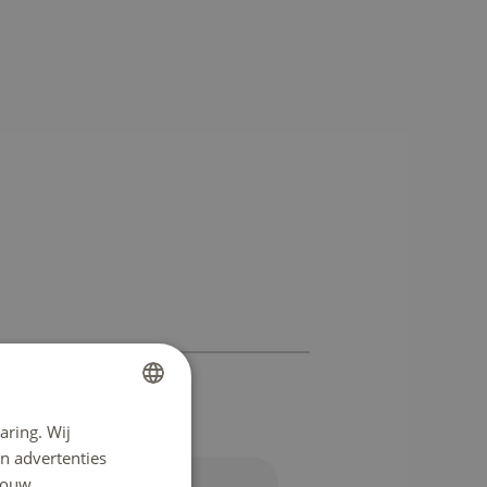
aring. Wij
DUTCH
n advertenties
ENGLISH
 jouw