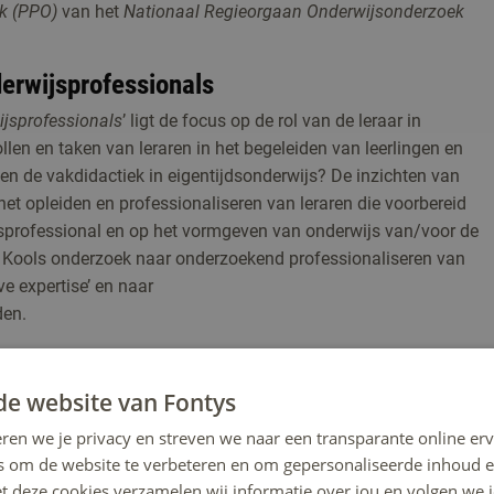
ek (PPO)
van het
Nationaal Regieorgaan Onde
rwijsonderzoek
erwijsprofessionals
jsprofessionals
’ ligt de focus op de rol van de leraar in
ollen en taken van leraren in het begeleiden van leerlingen en
 en de vakdidactiek in eigentijdsonderwijs? De inzichten van
 het opleiden en professionaliseren van leraren die voorbereid
jsprofessional en op het vormgeven van onderwijs van/voor de
 Kools onderzoek naar onderzoekend professionaliseren van
ve expertise’ en naar
den.
de website van Fontys
ren we je privacy en streven we naar een transparante online erv
s om de website te verbeteren en om gepersonaliseerde inhoud e
et deze cookies verzamelen wij informatie over jou en volgen we
de projecten