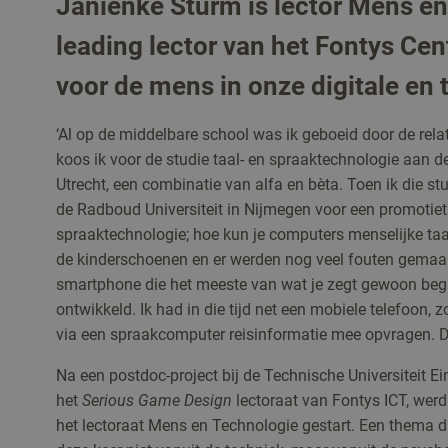
Janienke Sturm is lector Mens e
leading lector van het Fontys Cen
voor de mens in onze digitale en 
‘Al op de middelbare school was ik geboeid door de re
koos ik voor de studie taal- en spraaktechnologie aan de 
Utrecht, een combinatie van alfa en bèta. Toen ik die st
de Radboud Universiteit in Nijmegen voor een promotiet
spraaktechnologie; hoe kun je computers menselijke taal
de kinderschoenen en er werden nog veel fouten gemaak
smartphone die het meeste van wat je zegt gewoon begri
ontwikkeld. Ik had in die tijd net een mobiele telefoon, 
via een spraakcomputer reisinformatie mee opvragen. De 
Na een postdoc-project bij de Technische Universiteit Ei
het
Serious Game Design
lectoraat van Fontys ICT, wer
het lectoraat Mens en Technologie gestart. Een thema da