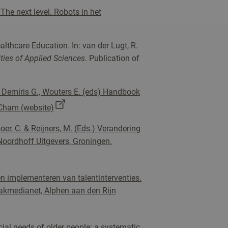
The next level. Robots in het
althcare Education. In: van der Lugt, R.
ties of Applied Sciences
. Publication of
, Demiris G., Wouters E. (eds) Handbook
 Cham (website)
er, C. & Reijners, M. (Eds.) Verandering
Noordhoff Uitgevers, Groningen.
en implementeren van talentinterventies.
 Vakmedianet, Alphen aan den Rijn
ocial needs of older people: a systematic