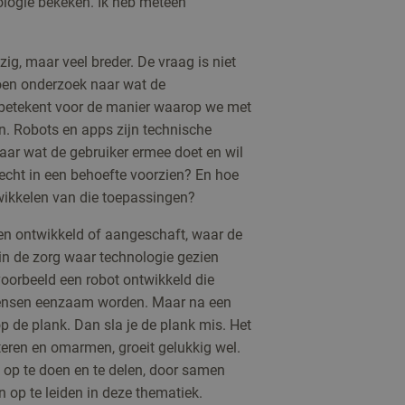
ologie bekeken. Ik heb meteen
ig, maar veel breder. De vraag is niet
oen onderzoek naar wat de
j betekent voor de manier waarop we met
. Robots en apps zijn technische
naar wat de gebruiker ermee doet en wil
echt in een behoefte voorzien? En hoe
wikkelen van die toepassingen?
en ontwikkeld of aangeschaft, waar de
d in de zorg waar technologie gezien
jvoorbeeld een robot ontwikkeld die
mensen eenzaam worden. Maar na een
 de plank. Dan sla je de plank mis. Het
eren en omarmen, groeit gelukkig wel.
s op te doen en te delen, door samen
 op te leiden in deze thematiek.