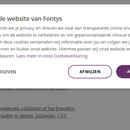
de website van Fontys
A Social Credits Platform for Volunteers.
H. Oinas-Kukkonen (Red.),
ren we je privacy en streven we naar een transparante online erv
Persuasive
s om de website te verbeteren en om gepersonaliseerde inhoud e
 2019 Limassol, Cyprus, April 9–11,
et deze cookies verzamelen wij informatie over jou en volgen we
(pdf)
innen en buiten onze website. Hiermee passen wij onze website e
19). Sociodemographic factors influencing
keuren.
Lees meer in onze Cookieverklaring.
rnational journal of environmental
A
ERGEVEN
AFWIJZEN
andover: how would you feel? Handing
design. CoDesign, 14(4), 259-274.
 systematic validation of the Empathic
mpathy in design. CoDesign, 1-21.