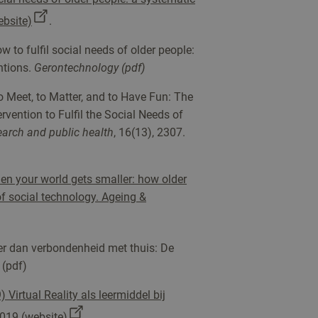
ebsite)
.
w to fulfil social needs of older people:
ntions.
Gerontechnology (pdf)
To Meet, to Matter, and to Have Fun: The
vention to Fulfil the Social Needs of
earch and public health
, 16(13), 2307.
When your world gets smaller: how older
 of social technology. Ageing &
eer dan verbondenheid met thuis: De
 (pdf)
) Virtual Reality als leermiddel bij
2019 (website)