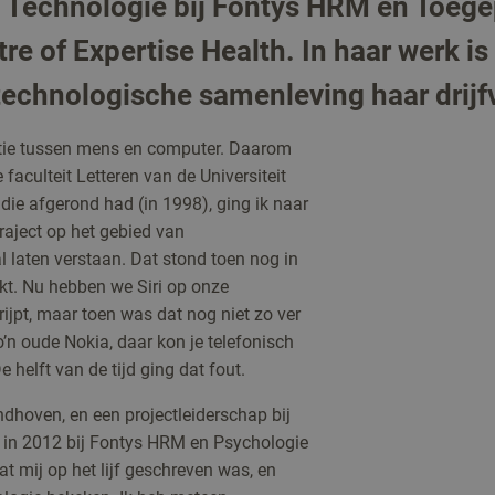
n Technologie bij Fontys HRM en Toeg
tre of Expertise Health. In haar werk 
technologische samenleving haar drijf
latie tussen mens en computer. Daarom
faculteit Letteren van de Universiteit
udie afgerond had (in 1998), ging ik naar
raject op het gebied van
 laten verstaan. Dat stond toen nog in
t. Nu hebben we Siri op onze
jpt, maar toen was dat nog niet zo ver
zo’n oude Nokia, daar kon je telefonisch
helft van de tijd ging dat fout.
ndhoven, en een projectleiderschap bij
d in 2012 bij Fontys HRM en Psychologie
t mij op het lijf geschreven was, en