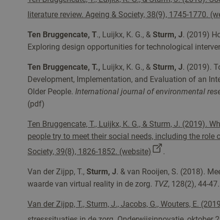
literature review. Ageing & Society, 38(9), 1745-1770. (w
Ten Bruggencate, T
., Luijkx, K. G., &
Sturm, J
. (2019) Ho
Exploring design opportunities for technological interve
Ten Bruggencate, T.,
Luijkx, K. G., &
Sturm, J
. (2019). 
Development, Implementation, and Evaluation of an Inter
Older People.
International journal of environmental res
(pdf)
Ten Bruggencate, T., Luijkx, K. G., & Sturm, J. (2019). 
people try to meet their social needs, including the role
Society, 39(8), 1826-1852. (website)
.
Van der Zijpp, T.,
Sturm, J
. & van Rooijen, S. (2018). M
waarde van virtual reality in de zorg.
TVZ
, 128(2), 44-47.
Van der Zijpp, T., Sturm, J., Jacobs, G., Wouters, E. (2019
stresssituaties in de zorg. Onderwijsinnovatie, oktober 