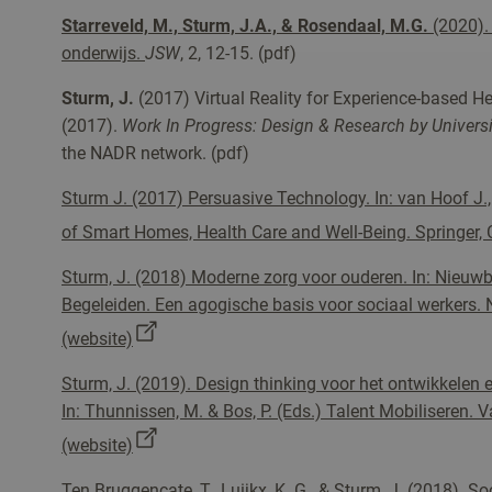
Starreveld, M., Sturm, J.A., & Rosendaal, M.G.
(2020). 
onderwijs.
JSW
, 2, 12-15. (pdf)
Stu
rm, J.
(2017) Virtual Reality for Experience-based He
(2017).
Work In Progress: Design & Research by Universi
the NADR network. (pdf)
Sturm J. (2017) Persuasive Technology. In: van Hoof J.
of Smart Homes, Health Care and Well-Being. Springer,
Sturm, J. (2018) Moderne zorg voor ouderen. In: Nieuwbo
Begeleiden. Een agogische basis voor sociaal werkers. 
(website)
Sturm, J. (2019). Design thinking voor het ontwikkelen 
In: Thunnissen, M. & Bos, P. (Eds.) Talent Mobiliseren.
(website)
Ten Bruggencate, T., Luijkx, K. G., & Sturm, J. (2018). S