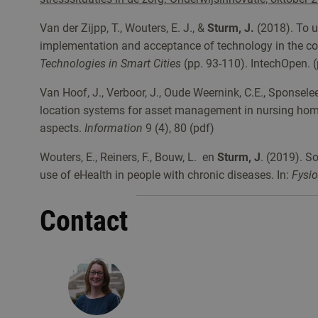
Van der Zijpp, T., Wouters, E. J., &
Sturm, J.
(2018). To u
implementation and acceptance of technology in the con
Technologies in Smart Cities
(pp. 93-110). IntechOpen. (
Van Hoof, J., Verboor, J., Oude Weernink, C.E., Sponselee
location systems for asset management in nursing homes
aspects.
Information
9 (4), 80 (pdf)
Wouters, E., Reiners, F., Bouw, L. en
Sturm, J
. (2019). S
use of eHealth in people with chronic diseases. In:
Fysio
Contact