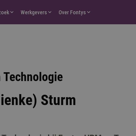
zoek
Werkgevers
Over Fontys
n Technologie
nienke) Sturm