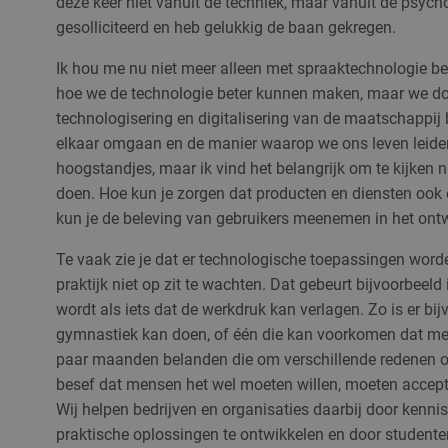
deze keer niet vanuit de techniek, maar vanuit de psych
gesolliciteerd en heb gelukkig de baan gekregen.
Ik hou me nu niet meer alleen met spraaktechnologie bez
hoe we de technologie beter kunnen maken, maar we d
technologisering en digitalisering van de maatschappi
elkaar omgaan en de manier waarop we ons leven leiden
hoogstandjes, maar ik vind het belangrijk om te kijken 
doen. Hoe kun je zorgen dat producten en diensten ook 
kun je de beleving van gebruikers meenemen in het ont
Te vaak zie je dat er technologische toepassingen word
praktijk niet op zit te wachten. Dat gebeurt bijvoorbeel
wordt als iets dat de werkdruk kan verlagen. Zo is er bi
gymnastiek kan doen, of één die kan voorkomen dat 
paar maanden belanden die om verschillende redenen op
besef dat mensen het wel moeten willen, moeten accept
Wij helpen bedrijven en organisaties daarbij door kenni
praktische oplossingen te ontwikkelen en door studenten