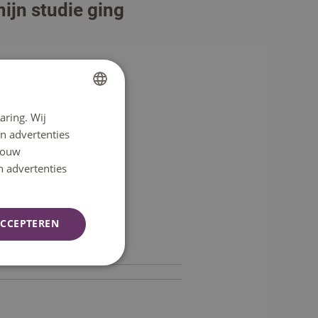
jn studie ging
aring. Wij
DUTCH
n advertenties
ENGLISH
 jouw
n advertenties
CCEPTEREN