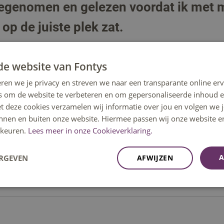
genomen en gelezen voordat ik met mi
 op de juiste plek zat.
et buitenland en bij het lectoraat
usiast geraakt over onderzoeken en
de website van Fontys
demische teksten te lezen en het te
ren we je privacy en streven we naar een transparante online erv
s om de website te verbeteren en om gepersonaliseerde inhoud e
et deze cookies verzamelen wij informatie over jou en volgen we
dat ik tijdens mijn hbo-opleiding twee
innen en buiten onze website. Hiermee passen wij onze website e
n van theoretische modellen in het
keuren.
Lees meer in onze Cookieverklaring.
et de onderzoekers en het lectoraat. Om
n laten zien wat voor gave
A
ERGEVEN
AFWIJZEN
t studenten ervaringen op kunnen doen
 samen met andere universiteiten.