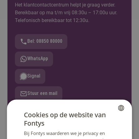
Het klantcontactcentrum helpt je graag verder.
Bereikbaar op ma t/m vrij 08:30u – 17:00u uur.
Telefonisch bereikbaar tot 12:30u.
Bel: 08850 80000
WhatsApp
Signal
Stuur een mail
Stel een vraag
Cookies op de website van
Fontys
DUTCH
Bij Fontys waarderen we je privacy en
ENGLISH