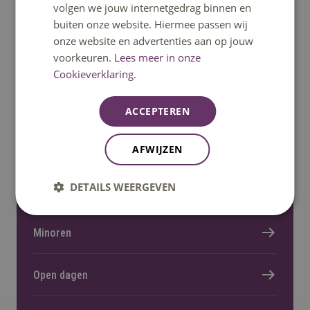
Stuur een mail
volgen we jouw internetgedrag binnen en
buiten onze website. Hiermee passen wij
Stel een vraag
onze website en advertenties aan op jouw
voorkeuren.
Lees meer in onze
Cookieverklaring.
Ga snel naar
ACCEPTEREN
Home
AFWIJZEN
DETAILS WEERGEVEN
Opleidingen
Minoren
Open dagen