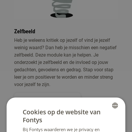
Zelfbeeld
Heb je weleens kritiek op jezelf of vind je jezelf
weinig waard? Dan heb je misschien een negatief
zelfbeeld. Deze module kan je helpen. Je
onderzoekt je zelfbeeld en de invloed op jouw
gedachten, gevoelens en gedrag. Stap voor stap
leer je om positiever te worden en minder streng
voor jezelf te zijn.
naar module Zelfbeeld
Cookies op de website van
Fontys
DUTCH
Bij Fontys waarderen we je privacy en
ENGLISH