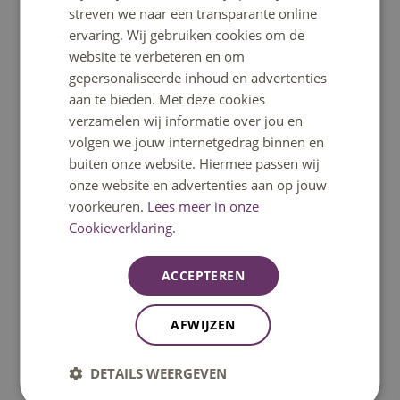
streven we naar een transparante online
ervaring. Wij gebruiken cookies om de
website te verbeteren en om
gepersonaliseerde inhoud en advertenties
aan te bieden. Met deze cookies
verzamelen wij informatie over jou en
volgen we jouw internetgedrag binnen en
buiten onze website. Hiermee passen wij
Leven naar je waarden
onze website en advertenties aan op jouw
Deze module helpt je ontdekken wat jij belangrijk
voorkeuren.
Lees meer in onze
vindt, hoe je daar keuzes in maakt en hoe je blijft
Cookieverklaring.
doen wat echt bij je past — ook als dat moeilijk is.
ACCEPTEREN
naar module Leven naar je waarden
AFWIJZEN
DETAILS WEERGEVEN