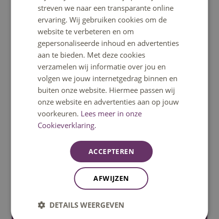
Bereikbaar op ma t/m vrij 08:30u – 17:00u uur.
streven we naar een transparante online
Telefonisch bereikbaar tot 12:30u.
ervaring. Wij gebruiken cookies om de
website te verbeteren en om
gepersonaliseerde inhoud en advertenties
Bel: 08850 80000
aan te bieden. Met deze cookies
verzamelen wij informatie over jou en
volgen we jouw internetgedrag binnen en
WhatsApp
buiten onze website. Hiermee passen wij
onze website en advertenties aan op jouw
Signal
voorkeuren.
Lees meer in onze
Cookieverklaring.
Stuur een mail
ACCEPTEREN
Stel een vraag
AFWIJZEN
DETAILS WEERGEVEN
Ga snel naar