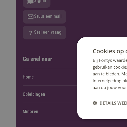
Signal
Stuur een mail
Stel een vraag
Cookies op 
Ga snel naar
Bij Fontys waarde
gebruiken cookie
aan te bieden. M
Home
internetgedrag b
aan op jouw voor
Opleidingen
DETAILS WE
Minoren