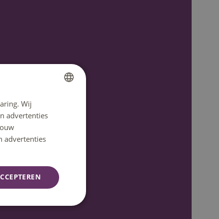
aring. Wij
DUTCH
n advertenties
ENGLISH
 jouw
n advertenties
CCEPTEREN