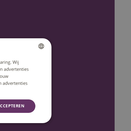
aring. Wij
DUTCH
n advertenties
ENGLISH
 jouw
n advertenties
CCEPTEREN