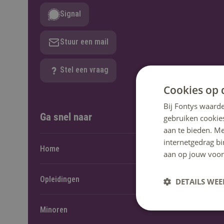
Signal
Stuur een mail
Stel een vraag
Cookies op 
Bij Fontys waarde
Ga snel naar
gebruiken cookie
aan te bieden. M
internetgedrag b
Home
aan op jouw voor
Opleidingen
DETAILS WE
Minoren