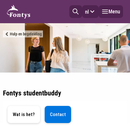
Menu
nl
Hulp en begeleiding
Fontys studentbuddy
Wat is het?
Contact