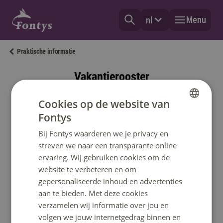
Menu
nl
Praktische informatie
Vakantierooster
Cookies op de website van
Op vakantie? Plan het goed!
Fontys
Als je gaat studeren wil je natuurlijk ook graag
DUTCH
weten wanneer je op vakantie kunt. We hebben
Bij Fontys waarderen we je privacy en
ENGLISH
een vakantierooster voor je gemaakt. Maar let op,
streven we naar een transparante online
het kan zijn dat jouw opleiding afwijkt van dit
ervaring. Wij gebruiken cookies om de
website te verbeteren en om
rooster.
gepersonaliseerde inhoud en advertenties
Als je echt een vakantie gaat boeken adviseren we
aan te bieden. Met deze cookies
jou om toch even contact op te nemen met het
verzamelen wij informatie over jou en
secretariaat van jouw opleiding.
volgen we jouw internetgedrag binnen en