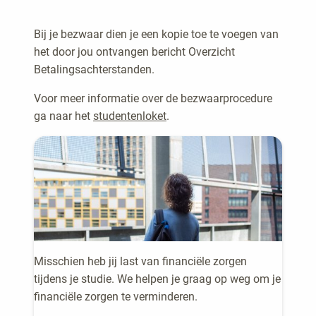
met een maximum van € 6775.
Bij je bezwaar dien je een kopie toe te voegen van
het door jou ontvangen bericht Overzicht
Belangrijk om te weten: Naast de hierboven
Betalingsachterstanden.
beschreven consequenties geldt dat
herinschrijving van de student voor het volgende
Voor meer informatie over de bezwaarprocedure
studiejaar bij één van de opleidingen van Fontys
ga naar het
studentenloket
.
geweigerd wordt wanneer bij de start van het
studiejaar nog niet het volledige collegegeld uit
voorgaande studiejaren is voldaan.
Misschien heb jij last van financiële zorgen
tijdens je studie. We helpen je graag op weg om je
financiële zorgen te verminderen.