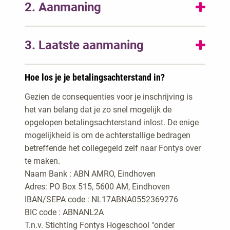
2. Aanmaning
Je wordt nogmaals verzocht het openstaande
3. Laatste aanmaning
bedrag per omgaande aan ons over te maken. Als
de betalingsachterstand betrekking heeft op
Je wordt dringend verzocht het openstaande
collegegeld en de verschuldigde betaling niet
Hoe los je je betalingsachterstand in?
bedrag per omgaande aan ons over te maken.
binnen 14 dagen na dagtekening van de
Indien de verschuldigde betaling niet binnen 14
Gezien de consequenties voor je inschrijving is
aanmaning is ontvangen, word je inschrijving
dagen na dagtekening van deze brief is
het van belang dat je zo snel mogelijk de
beëindigd met ingang van de tweede maand na
ontvangen, ben je zonder dat nadere
opgelopen betalingsachterstand inlost. De enige
datum van deze brief.
ingebrekestelling is vereist, in verzuim. In dat
mogelijkheid is om de achterstallige bedragen
geval zal de gehele vordering volledig en ineens
betreffende het collegegeld zelf naar Fontys over
opeisbaar worden, inclusief eventuele
te maken.
toekomstige, nog niet vervallen termijnen. De
Naam Bank : ABN AMRO, Eindhoven
vordering wordt ter incasso aan derden
Adres: PO Box 515, 5600 AM, Eindhoven
overgedragen. Op grond van de Wet Incasso
IBAN/SEPA code : NL17ABNA0552369276
Kosten zullen hiervoor extra kosten in rekening
BIC code : ABNANL2A
worden gebracht.
T.n.v. Stichting Fontys Hogeschool "onder