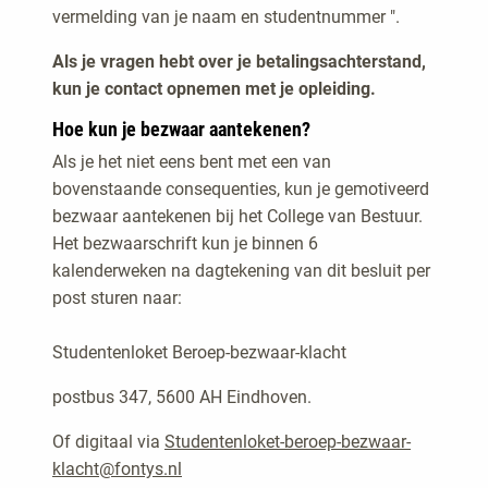
vermelding van je naam en studentnummer ".
De buitengerechtelijke incassokosten worden
berekend volgens onderstaande staffel:
Als je vragen hebt over je betalingsachterstand,
kun je contact opnemen met je opleiding.
15% van het bedrag van de hoofdsom van
de vordering over de eerste € 2500 van de
Hoe kun je bezwaar aantekenen?
vordering, met een minimum van € 40,-;
Als je het niet eens bent met een van
bovenstaande consequenties, kun je gemotiveerd
10% van het bedrag van de hoofdsom van
bezwaar aantekenen bij het College van Bestuur.
de vordering over de volgende € 2500 van
Het bezwaarschrift kun je binnen 6
de vordering;
kalenderweken na dagtekening van dit besluit per
5% van het bedrag van de hoofdsom van de
post sturen naar:
vordering over de volgende € 5000 van de
vordering;
Studentenloket Beroep-bezwaar-klacht
1% van het bedrag van de hoofdsom van de
postbus 347, 5600 AH Eindhoven.
vordering over de volgende € 190.000 van
Of digitaal via
Studentenloket-beroep-bezwaar-
de vordering;
klacht@fontys.nl
0,5% over het meerdere van de hoofdsom