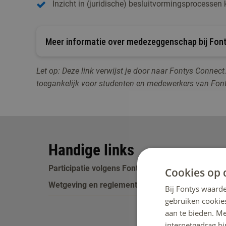
Inzicht in (juridische) besluitvormingsprocessen k
Meer informatie over medezeggenschap bij Fon
Let op: Deze link verwijst je door naar Fontys Connec
toegankelijk voor studenten en medewerkers van Font
Handige links
Participatie volgens Fontys
Cookies op 
Wetgeving en reglementen
Bij Fontys waarde
gebruiken cookie
aan te bieden. M
internetgedrag b