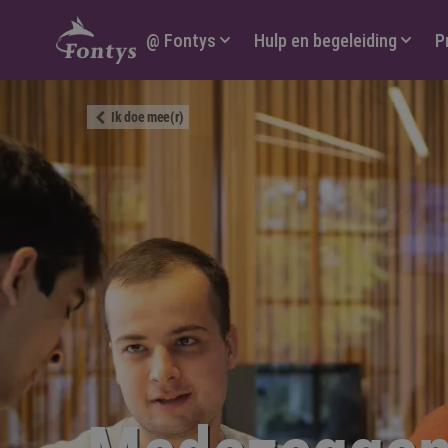
Hoofdmenu
@ Fontys
Hulp en begeleiding
P
Ik doe mee(r)