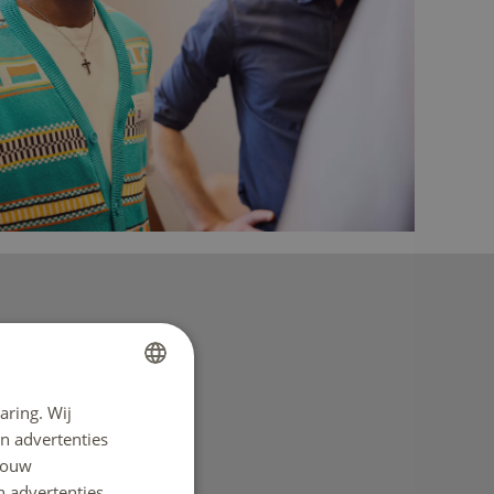
aring. Wij
DUTCH
n advertenties
ENGLISH
 jouw
n advertenties