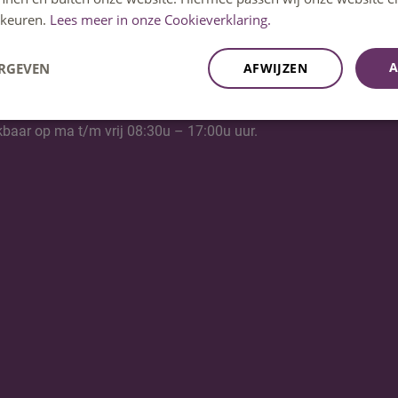
keuren.
Lees meer in onze Cookieverklaring.
A
ERGEVEN
AFWIJZEN
kbaar op ma t/m vrij 08:30u – 17:00u uur.