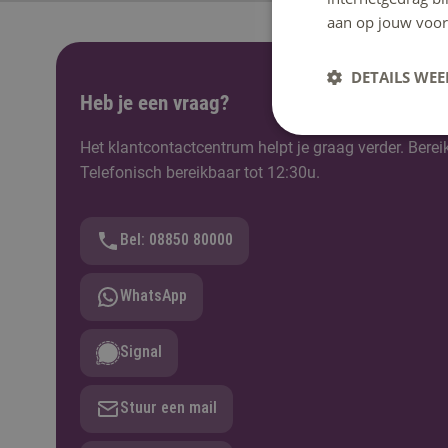
aan op jouw voor
DETAILS WE
Heb je een vraag?
Het klantcontactcentrum helpt je graag verder. Berei
Telefonisch bereikbaar tot 12:30u.
Bel: 08850 80000
WhatsApp
Signal
Stuur een mail