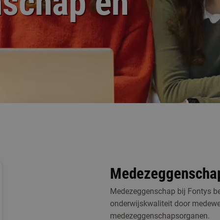
schap en
Medezeggenschap e
Medezeggenschap bij Fontys bet
onderwijskwaliteit door medewer
medezeggenschapsorganen.