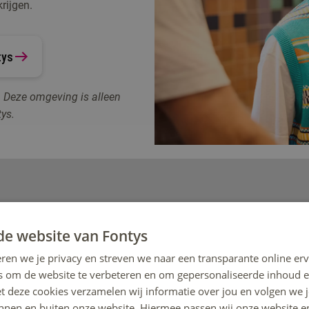
rijgen.
tys
t. Deze omgeving is alleen
ys.
de website van Fontys
ren we je privacy en streven we naar een transparante online erv
s om de website te verbeteren en om gepersonaliseerde inhoud e
et deze cookies verzamelen wij informatie over jou en volgen we
innen en buiten onze website. Hiermee passen wij onze website e