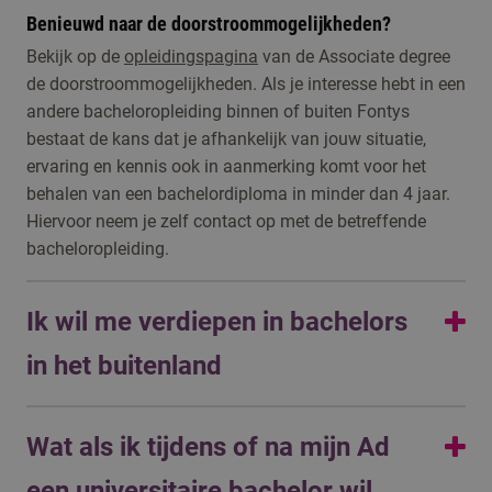
Benieuwd naar de doorstroommogelijkheden?
Bekijk op de
opleidingspagina
van de Associate degree
de doorstroommogelijkheden. Als je interesse hebt in een
andere bacheloropleiding binnen of buiten Fontys
bestaat de kans dat je afhankelijk van jouw situatie,
ervaring en kennis ook in aanmerking komt voor het
behalen van een bachelordiploma in minder dan 4 jaar.
Hiervoor neem je zelf contact op met de betreffende
bacheloropleiding.
Ik wil me verdiepen in bachelors
in het buitenland
Op
WilWeg.nl
kun je informatie vinden over studeren in
Wat als ik tijdens of na mijn Ad
meer dan 40 verschillende landen en wat daar allemaal
bij komt kijken. Als je al een beeld hebt van in welk land
een universitaire bachelor wil