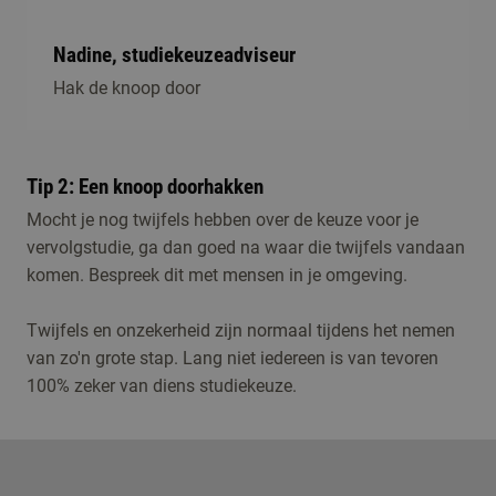
beroep – en de vaardigheden die daarbij horen –
verdiepen.
Nadine, studiekeuzeadviseur
Cursus of post-hbo opleiding
Hak de knoop door
Je zult zien dat je ontwikkeling na het afronden van je
Associate degree niet stopt. Misschien kom je er tijdens
je baan achter dat je behoefte hebt aan
Tip 2: Een knoop doorhakken
professionalisering en ga je (in samenspraak met je
Mocht je nog twijfels hebben over de keuze voor je
werkgever) een cursus of post-hbo opleiding volgen. Er
vervolgstudie, ga dan goed na waar die twijfels vandaan
zijn verschillende aanbieders van cursussen of post-hbo
komen. Bespreek dit met mensen in je omgeving.
opleidingen. Het is daarbij belangrijk om te kijken welke
kosten daarbij komen kijken. Het aanbod van Fontys
Twijfels en onzekerheid zijn normaal tijdens het nemen
voor professionals vind je onder de naam Fontys Pro.
van zo'n grote stap. Lang niet iedereen is van tevoren
100% zeker van diens studiekeuze.
Ga naar Fontys Pro
Website Leeroverzicht