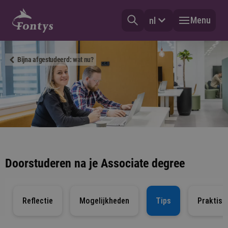
Menu
nl
Bijna afgestudeerd: wat nu?
Doorstuderen na je Associate degree
Reflectie
Mogelijkheden
Tips
Praktisc