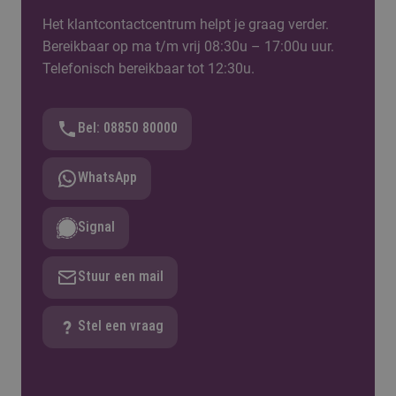
Als je overweegt om te starten aan een tweede Associate
Het klantcontactcentrum helpt je graag verder.
degree, is het belangrijk om je goed te verdiepen in het
Bereikbaar op ma t/m vrij 08:30u – 17:00u uur.
kostenplaatje. In de meeste gevallen betekent het starten
Telefonisch bereikbaar tot 12:30u.
aan een tweede bachelor dat je in plaats van het
wettelijk collegegeld het instellingscollegegeld betaalt.
Dat tarief verschilt per studie en onderwijsinstelling.
Bel: 08850 80000
Meer over collegegeld voor een tweede studie
WhatsApp
Signal
Meer over wettelijk collegegeld en instellingscollegege
Stuur een mail
Stel een vraag