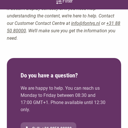
On this page you can use our study programme finder. If
Filter
it doesn’t display correctly or if you need help
understandin
g the content, we’re here to help. Contact
our Customer Contact Centre at
info@fontys.nl
or
+31 88
50 80000
. We’ll make sur
e you get the information you
need.
Do you have a question?
We are happy to help. You can reach us
Monday to Friday between 08:30 and
17:00 GMT+1. Phone available until 12:30
only.