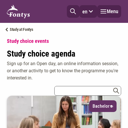
Menu
en
Study at Fontys
Study choice events
Study choice agenda
Sign up for an Open day, an online information session,
Language
or another activity to get to know the programme you're
interested in.
Select
zoekterm
Study load
zoeke
Bachelor
Select
Degree