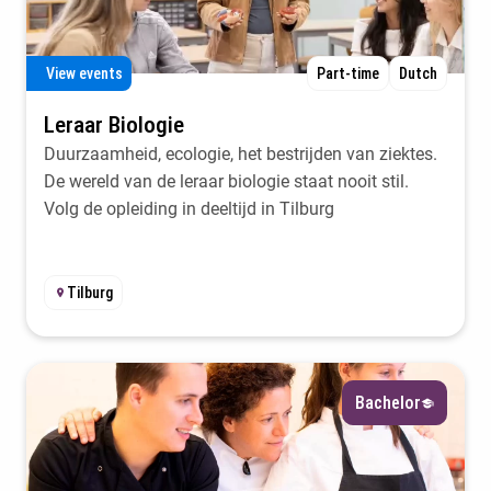
Select
View events
Part-time
Dutch
Field of interest
Leraar Biologie
Select
Duurzaamheid, ecologie, het bestrijden van ziektes.
De wereld van de leraar biologie staat nooit stil.
Location
Volg de opleiding in deeltijd in Tilburg
Select
Tilburg
Filter
Bachelor