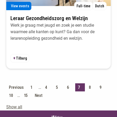
View events
Full-time
Dutch
Leraar Gezondheidszorg en Welzijn
Werk je graag met jeugd en zoek je een studie
waarmee alle kanten op kunt? Ga dan voor de
lerarenopleiding gezondheid en welzijn.
Tilburg
Previous
1
…
4
5
6
7
8
9
10
…
15
Next
Show all